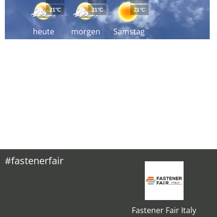
21°C
21°C
21°C
heute
morgen
Samstag
#fastenerfair
Fastener Fair Italy