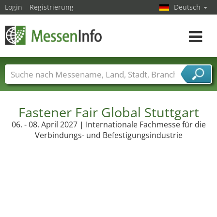
Login
Registrierung
Deutsch
Toggle
navigat
Messenamen
Länder
Städte
Branchen
Dienstleisterbranchen
Fastener Fair Global Stuttgart
06. - 08. April 2027 | Internationale Fachmesse für die
Verbindungs- und Befestigungsindustrie