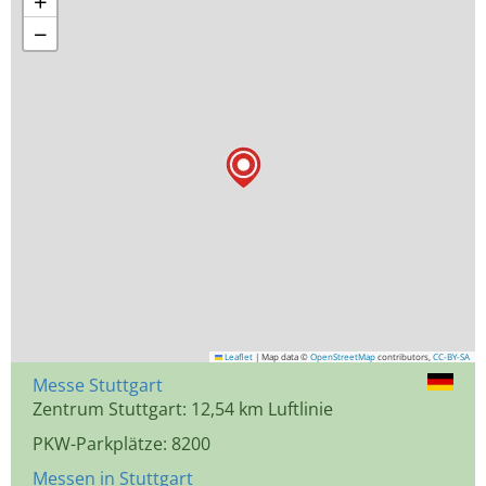
+
−
Leaflet
|
Map data ©
OpenStreetMap
contributors,
CC-BY-SA
Messe Stuttgart
Zentrum Stuttgart: 12,54 km Luftlinie
PKW-Parkplätze: 8200
Messen in Stuttgart