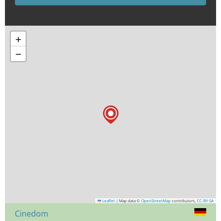
+
−
Leaflet
|
Map data ©
OpenStreetMap
contributors,
CC-BY-SA
Cinedom