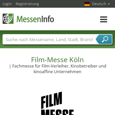
Login
Registrierung
Deutsch
Toggle
navigat
Messenamen
Länder
Städte
Branchen
Dienstleisterbranchen
Film-Messe Köln
| Fachmesse für Film-Verleiher, Kinobetreiber und
kinoaffine Unternehmen