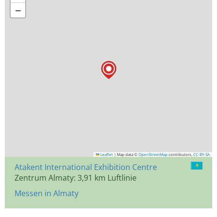
−
Leaflet
|
Map data ©
OpenStreetMap
contributors,
CC-BY-SA
Atakent International Exhibition Centre
Zentrum Almaty: 3,91 km Luftlinie
Messen in Almaty