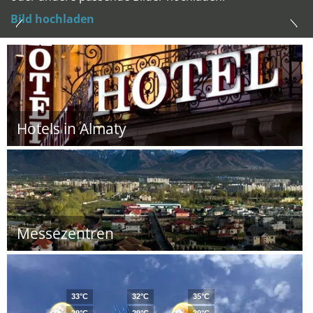
Bild hochladen
Hotels in Almaty
Messezentren
33°C
32°C
35°C