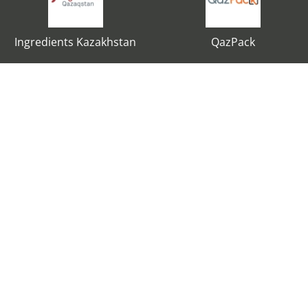
Ingredients Kazakhstan
QazPack