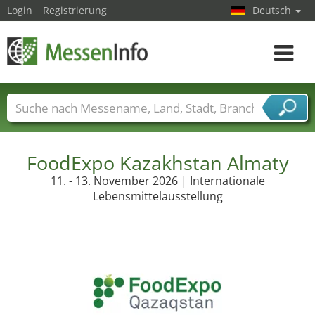
Login
Registrierung
Deutsch
Toggle
navigat
Messenamen
Länder
Städte
Branchen
Dienstleisterbranchen
FoodExpo Kazakhstan Almaty
11. - 13. November 2026 | Internationale
Lebensmittelausstellung