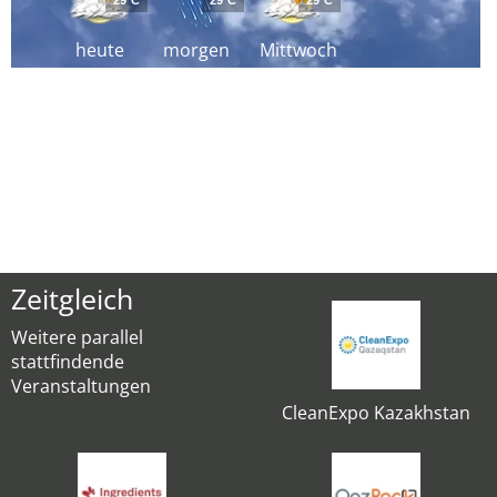
29°C
29°C
29°C
heute
morgen
Mittwoch
Zeitgleich
Weitere parallel
stattfindende
Veranstaltungen
CleanExpo Kazakhstan