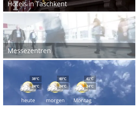
Hotels in Taschkent
Messezentren
38°C
40°C
41°C
24°C
24°C
24°C
heute
morgen
Montag