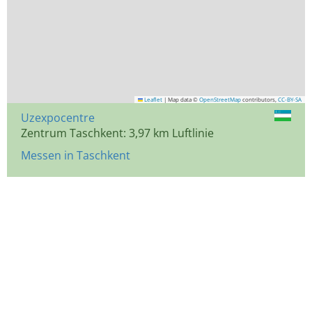
Leaflet
|
Map data ©
OpenStreetMap
contributors,
CC-BY-SA
Uzexpocentre
Zentrum Taschkent: 3,97 km Luftlinie
Messen in Taschkent