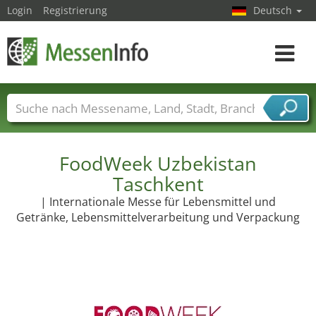
Login
Registrierung
Deutsch
Toggle
navigat
Messenamen
Länder
Städte
Branchen
Dienstleisterbranchen
FoodWeek Uzbekistan
Taschkent
| Internationale Messe für Lebensmittel und
Getränke, Lebensmittelverarbeitung und Verpackung