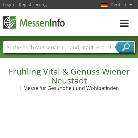
Login
Registrierung
Deutsch
Toggle
navigat
Messenamen
Länder
Städte
Branchen
Dienstleisterbranchen
Frühling Vital & Genuss Wiener
Neustadt
| Messe für Gesundheit und Wohlbefinden