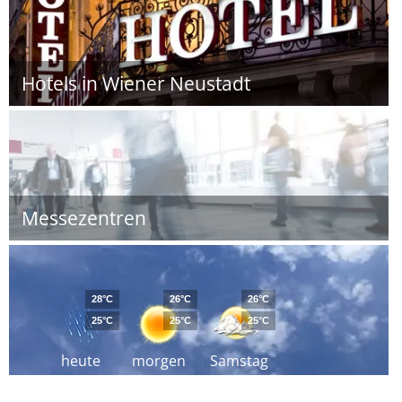
Hotels in Wiener Neustadt
Messezentren
28°C
26°C
26°C
25°C
25°C
25°C
heute
morgen
Samstag