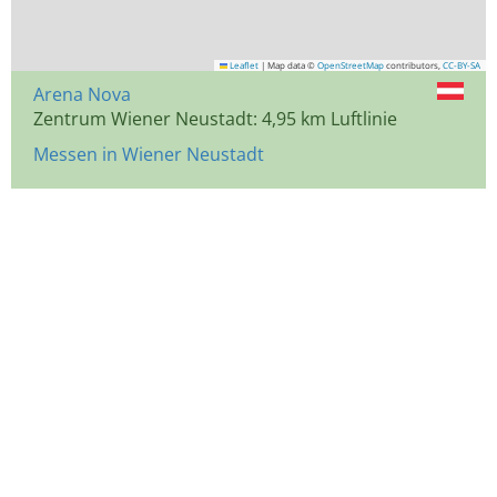
Leaflet
|
Map data ©
OpenStreetMap
contributors,
CC-BY-SA
Arena Nova
Zentrum Wiener Neustadt: 4,95 km Luftlinie
Messen in Wiener Neustadt