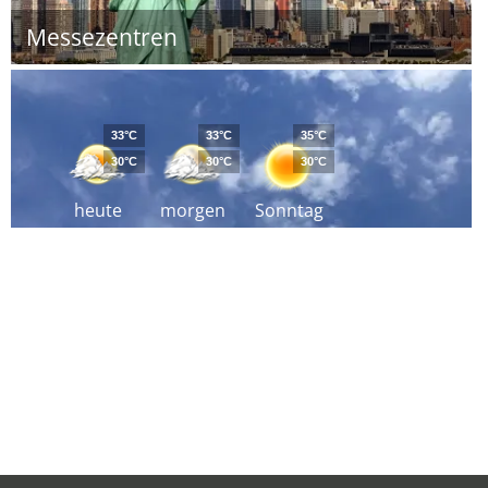
Messezentren
33°C
33°C
35°C
30°C
30°C
30°C
heute
morgen
Sonntag