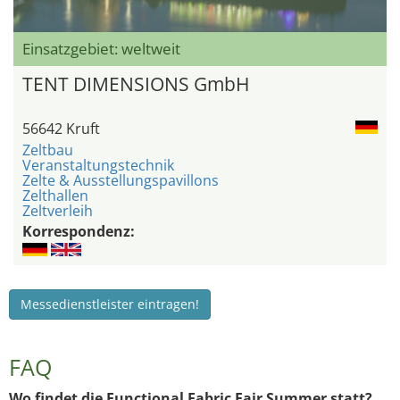
Einsatzgebiet: weltweit
TENT DIMENSIONS GmbH
56642 Kruft
Zeltbau
Veranstaltungstechnik
Zelte & Ausstellungspavillons
Zelthallen
Zeltverleih
Korrespondenz:
Messedienstleister eintragen!
FAQ
Wo findet die Functional Fabric Fair Summer statt?