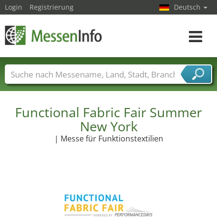
Login
Registrierung
Deutsch
Toggle
navigat
Messenamen
Länder
Städte
Branchen
Dienstleisterbranchen
Functional Fabric Fair Summer
New York
| Messe für Funktionstextilien