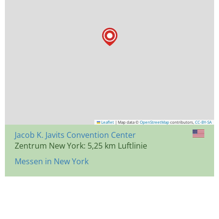
Leaflet
|
Map data ©
OpenStreetMap
contributors,
CC-BY-SA
Jacob K. Javits Convention Center
Zentrum New York: 5,25 km Luftlinie
Messen in New York