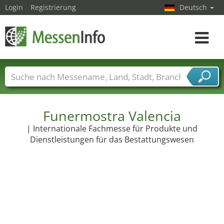
Login
Registrierung
Deutsch
Toggle
navigat
Messenamen
Länder
Städte
Branchen
Dienstleisterbranchen
Funermostra Valencia
| Internationale Fachmesse für Produkte und
Dienstleistungen für das Bestattungswesen