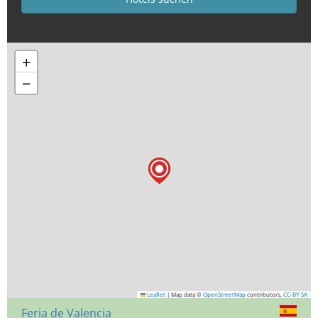
+
−
Leaflet
|
Map data ©
OpenStreetMap
contributors,
CC-BY-SA
Feria de Valencia