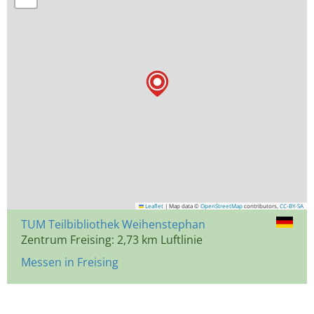
Leaflet
|
Map data ©
OpenStreetMap
contributors,
CC-BY-SA
TUM Teilbibliothek Weihenstephan
Zentrum Freising: 2,73 km Luftlinie
Messen in Freising