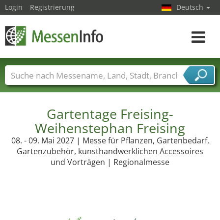
Login
Registrierung
Deutsch
Toggle
navigat
Messenamen
Länder
Städte
Branchen
Dienstleisterbranchen
Gartentage Freising-
Weihenstephan Freising
08. - 09. Mai 2027 | Messe für Pflanzen, Gartenbedarf,
Gartenzubehör, kunsthandwerklichen Accessoires
und Vorträgen | Regionalmesse