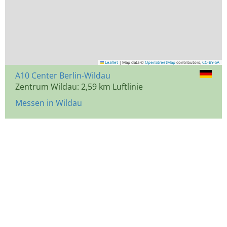
Leaflet
|
Map data ©
OpenStreetMap
contributors,
CC-BY-SA
A10 Center Berlin-Wildau
Zentrum Wildau: 2,59 km Luftlinie
Messen in Wildau