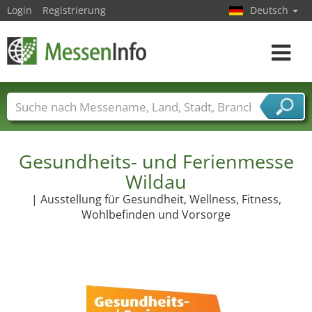
Login
Registrierung
Deutsch
Toggle
navigat
Messenamen
Länder
Städte
Branchen
Dienstleisterbranchen
Gesundheits- und Ferienmesse
Wildau
| Ausstellung für Gesundheit, Wellness, Fitness,
Wohlbefinden und Vorsorge