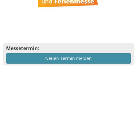
Messetermin:
Neuen Termin melden