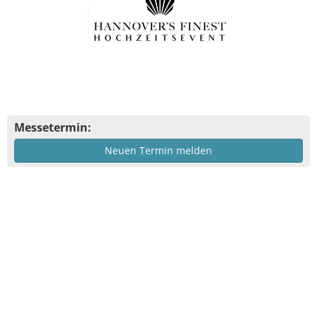
Messetermin:
Neuen Termin melden