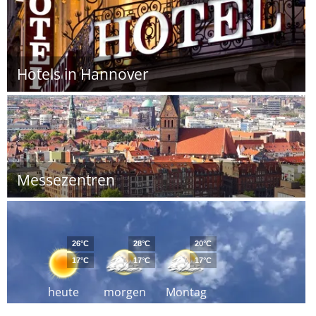
Hotels in Hannover
Messezentren
26°C
28°C
20°C
17°C
17°C
17°C
heute
morgen
Montag