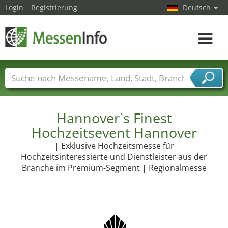
Login
Registrierung
Deutsch
Toggle
navigat
Messenamen
Länder
Städte
Branchen
Dienstleisterbranchen
Hannover`s Finest
Hochzeitsevent Hannover
| Exklusive Hochzeitsmesse für
Hochzeitsinteressierte und Dienstleister aus der
Branche im Premium-Segment | Regionalmesse