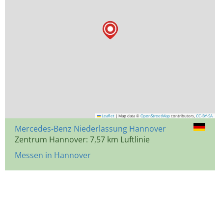
Leaflet
|
Map data ©
OpenStreetMap
contributors,
CC-BY-SA
Mercedes-Benz Niederlassung Hannover
Zentrum Hannover: 7,57 km Luftlinie
Messen in Hannover