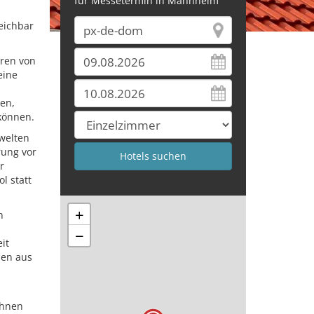
für Messetermin in Mannheim
eichbar
eren von
eine
en,
 können.
welten
rung vor
r
l statt
+
n
−
it
ben aus
ohnen