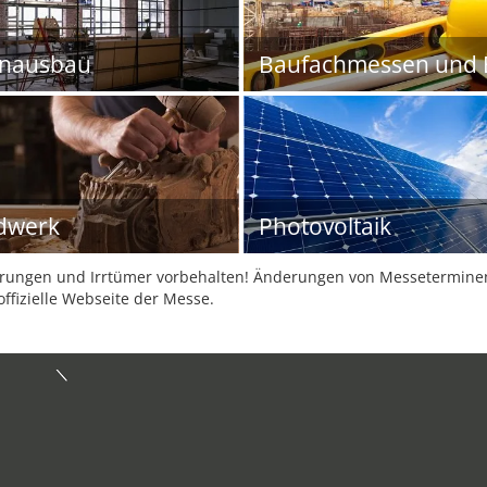
enausbau
Baufachmessen und 
dwerk
Photovoltaik
ungen und Irrtümer vorbehalten! Änderungen von Messeterminen 
offizielle Webseite der Messe.