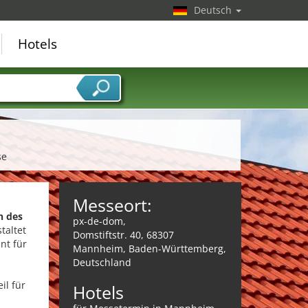
Deutsch
Hotels
se
Messeort:
n des
px-de-dom,
taltet
Domstiftstr. 40, 68307
nt für
Mannheim, Baden-Württemberg,
Deutschland
il für
Hotels