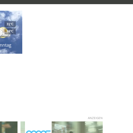
31°C
16°C
nntag
ANZEIGEN