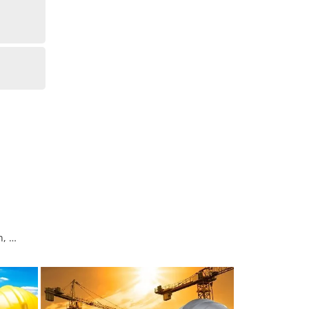
d
n, …