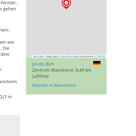
 Fenster,
s gehen
hein-
men wie
. Die
n dem
Leaflet
|
Map data ©
OpenStreetMap
contributors,
CC-BY-SA
px-de-dom
n
Zentrum Mannheim: 8,49 km
n
Luftlinie
Mannheim
Messen in Mannheim
027 in