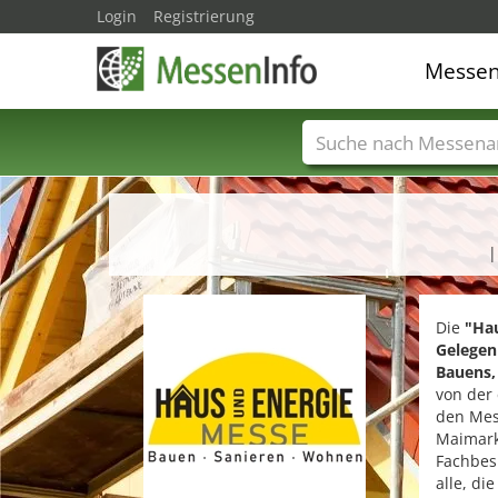
Login
Registrierung
Messe
Messenamen
Län
|
Die
"Hau
Gelegen
Bauens,
von der
den Mes
Maimark
Fachbesu
alle, di