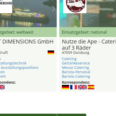
zgebiet: weltweit
Einsatzgebiet: national
T DIMENSIONS GmbH
Nutze die Ape - Cater
auf 3 Räder
Kruft
47059 Duisburg
u
Catering
taltungstechnik
Getränkeservice
 Ausstellungspavillons
Messe-Catering
len
Barista-Personal
leih
Barista-Catering
pondenz:
Korrespondenz: