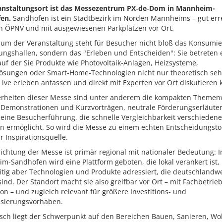
anstaltungsort ist das Messezentrum PX‑de‑Dom in Mannheim-
en.
Sandhofen ist ein Stadtbezirk im Norden Mannheims – gut err
n ÖPNV und mit ausgewiesenen Parkplätzen vor Ort.
rum der Veranstaltung steht für Besucher nicht bloß das Konsumi
ungshallen, sondern das "Erleben und Entscheiden": Sie betreten 
uf der Sie Produkte wie Photovoltaik-Anlagen, Heizsysteme,
lösungen oder Smart-Home-Technologien nicht nur theoretisch seh
ive erleben anfassen und direkt mit Experten vor Ort diskutieren
rheiten dieser Messe sind unter anderem die kompakten Themen
e-Demonstrationen und Kurzvorträgen, neutrale Förderungserläute
eine Besucherführung, die schnelle Vergleichbarkeit verschiedene
n ermöglicht. So wird die Messe zu einem echten Entscheidungstoo
r Inspirationsquelle.
ichtung der Messe ist primär regional mit nationaler Bedeutung: I
-Sandhofen wird eine Plattform geboten, die lokal verankert ist,
itig aber Technologien und Produkte adressiert, die deutschlandwe
sind. Der Standort macht sie also greifbar vor Ort – mit Fachbetrie
on – und zugleich relevant für größere Investitions- und
sierungsvorhaben.
sch liegt der Schwerpunkt auf den Bereichen Bauen, Sanieren, W