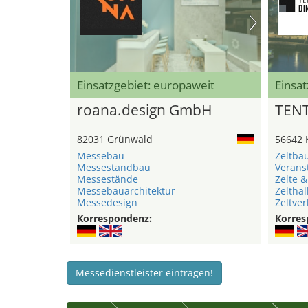
Einsatzgebiet: europaweit
Einsat
roana.design GmbH
TEN
82031 Grünwald
56642 
Messebau
Zeltba
Messestandbau
Verans
Messestände
Zelte &
Messebauarchitektur
Zelthal
Messedesign
Zeltver
Korrespondenz:
Korres
Messedienstleister eintragen!