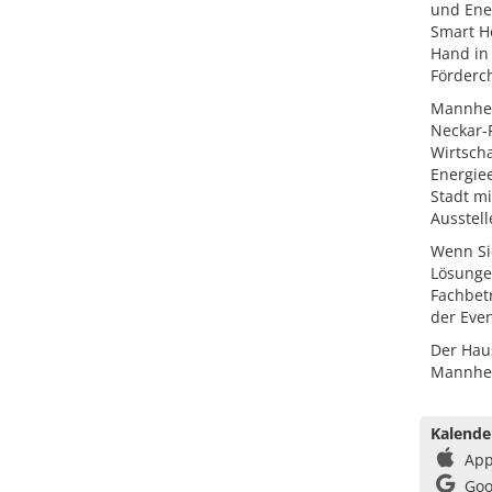
und Ener
Smart H
Hand in
Förderc
Mannheim
Neckar-
Wirtscha
Energiee
Stadt m
Ausstel
Wenn Si
Lösunge
Fachbet
der Even
Der Haus
Mannhe
Kalende
App
Goo