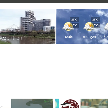
26°C
28°C
16°C
16°C
heute
morgen
So
sezentren