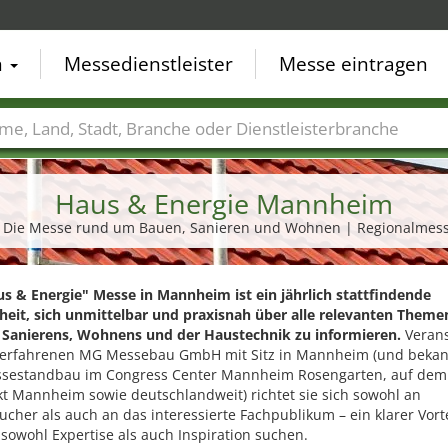
n
Messedienstleister
Messe eintragen
der
Städte
Branchen
Dienstleisterbranchen
Haus & Energie Mannheim
 Die Messe rund um Bauen, Sanieren und Wohnen | Regionalmes
s & Energie" Messe in Mannheim ist ein jährlich stattfindende
heit, sich unmittelbar und praxisnah über alle relevanten Theme
 Sanierens, Wohnens und der Haustechnik zu informieren.
Verans
 erfahrenen MG Messebau GmbH mit Sitz in Mannheim (und bekan
sestandbau im Congress Center Mannheim Rosengarten, auf dem
t Mannheim sowie deutschlandweit) richtet sie sich sowohl an
cher als auch an das interessierte Fachpublikum – ein klarer Vorte
e sowohl Expertise als auch Inspiration suchen.