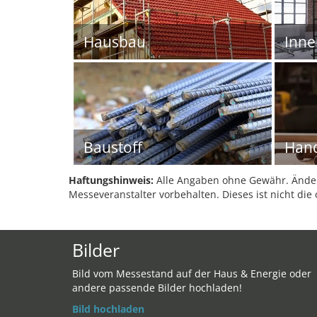
Hausbau
Inn
Baustoff
Han
Haftungshinweis:
Alle Angaben ohne Gewähr. Änder
Messeveranstalter vorbehalten. Dieses ist nicht die 
Bilder
Bild vom Messestand auf der Haus & Energie oder
andere passende Bilder hochladen!
Bild hochladen