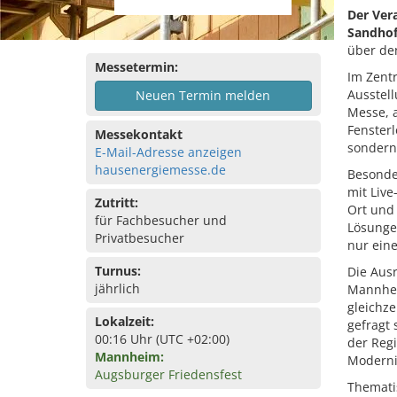
Der Ver
Sandhof
über de
Messetermin:
Im Zent
Ausstell
Neuen Termin melden
Messe, a
Fenster
Messekontakt
sondern 
E-Mail-Adresse anzeigen
hausenergiemesse.de
Besonde
mit Liv
Zutritt:
Ort und 
für Fachbesucher und
Lösunge
Privatbesucher
nur eine
Turnus:
Die Ausr
jährlich
Mannheim
gleichze
Lokalzeit:
gefragt 
00:16 Uhr (UTC +02:00)
der Regi
Mannheim:
Moderni
Augsburger Friedensfest
Themati