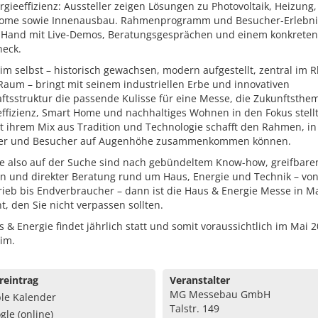
gieeffizienz: Aussteller zeigen Lösungen zu Photovoltaik, Heizung,
ome sowie Innenausbau. Rahmenprogramm und Besucher-Erlebni
 Hand mit Live-Demos, Beratungsgesprächen und einem konkreten
heck.
 selbst – historisch gewachsen, modern aufgestellt, zentral im R
Raum – bringt mit seinem industriellen Erbe und innovativen
ftsstruktur die passende Kulisse für eine Messe, die Zukunftsthe
ffizienz, Smart Home und nachhaltiges Wohnen in den Fokus stellt
it ihrem Mix aus Tradition und Technologie schafft den Rahmen, i
ler und Besucher auf Augenhöhe zusammenkommen können.
e also auf der Suche sind nach gebündeltem Know-how, greifbare
n und direkter Beratung rund um Haus, Energie und Technik – vo
rieb bis Endverbraucher – dann ist die Haus & Energie Messe in 
t, den Sie nicht verpassen sollten.
 & Energie findet jährlich statt und somit voraussichtlich im Mai 2
im.
reintrag
Veranstalter
MG Messebau GmbH
le Kalender
Talstr. 149
gle (online)