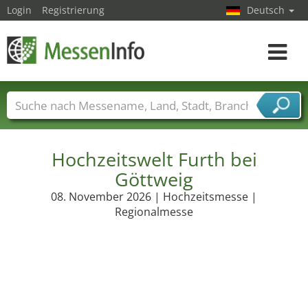
Login
Registrierung
Deutsch
Toggle
navigat
Messenamen
Länder
Städte
Branchen
Dienstleisterbranchen
Hochzeitswelt Furth bei
Göttweig
08. November 2026 | Hochzeitsmesse |
Regionalmesse