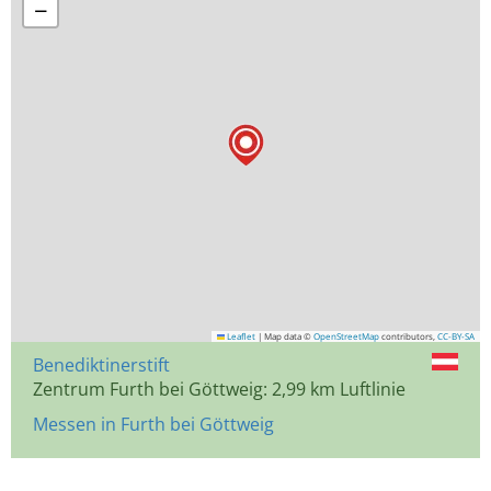
−
Leaflet
|
Map data ©
OpenStreetMap
contributors,
CC-BY-SA
Benediktinerstift
Zentrum Furth bei Göttweig: 2,99 km Luftlinie
Messen in Furth bei Göttweig