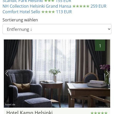
Scandic Park Helsinki
155 EUR
NH Collection Helsinki Grand Hansa
259 EUR
Comfort Hotel Sello
113 EUR
Sortierung wählen
1
hotel.de
Hotel Kamp Helsinki