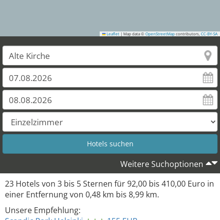
Leaflet
|
Map data ©
OpenStreetMap
contributors,
CC-BY-SA
Weitere Suchoptionen
23
Hotels von
3
bis
5
Sternen für
92,00
bis
410,00
Euro in
einer Entfernung von
0,48
km bis
8,99
km.
Unsere Empfehlung: