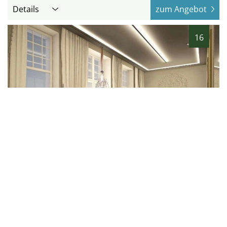
Details
zum Angebot
16
hotel.de
NH Collection Helsinki Grand
Hansa
94
%
Helsinki