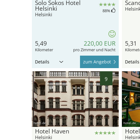
Solo Sokos Hotel
Scand
Helsinki
Helsink
88
%
Helsinki
5,49
220,00 EUR
5,31
Kilometer
pro Zimmer und Nacht
Kilomet
Details
zum Angebot
Details
9
hotel.de
hotel.de
Hotel Haven
Hotel
Helsinki
Helsink