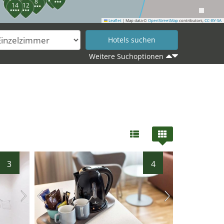
8
18
14
12
Leaflet
|
Map data ©
OpenStreetMap
contributors,
CC-BY-SA
Weitere Suchoptionen
3
4