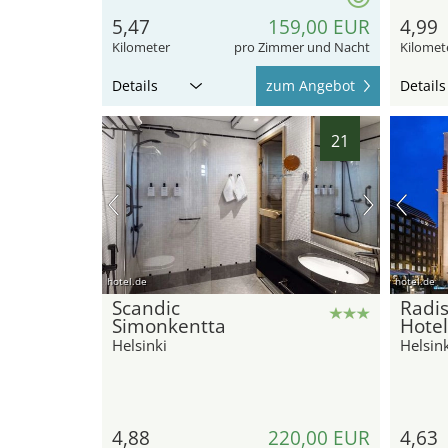
5,47
159,00 EUR
4,99
Kilometer
pro Zimmer und Nacht
Kilomet
Details
zum Angebot
Details
21
hotel.de
hotel.de
Scandic
Radis
Simonkentta
Hotel
Helsinki
Helsink
4,88
220,00 EUR
4,63