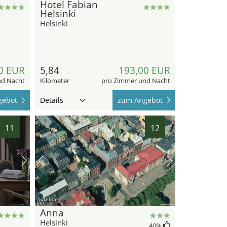
Hotel Fabian
Helsinki
Helsinki
0 EUR
5,84
193,00 EUR
nd Nacht
Kilometer
pro Zimmer und Nacht
gebot
Details
zum Angebot
11
12
hotel.de
Anna
Helsinki
40
%