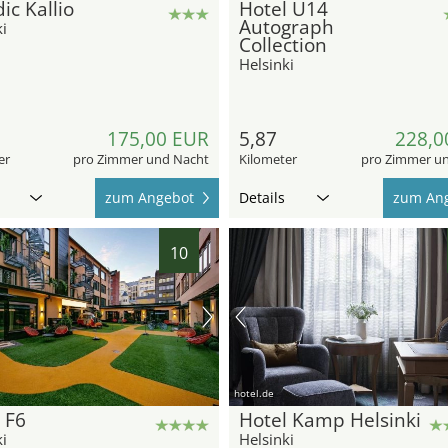
ic Kallio
Hotel U14
Autograph
i
Collection
Helsinki
175,00 EUR
5,87
228,0
er
pro Zimmer und Nacht
Kilometer
pro Zimmer u
zum Angebot
Details
zum An
10
hotel.de
 F6
Hotel Kamp Helsinki
i
Helsinki