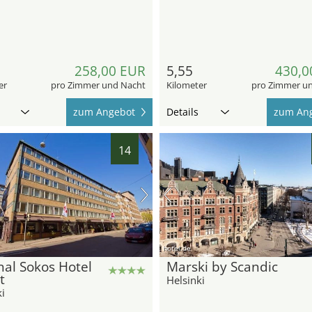
258,00 EUR
5,55
430,0
er
pro Zimmer und Nacht
Kilometer
pro Zimmer u
zum Angebot
Details
zum An
14
hotel.de
nal Sokos Hotel
Marski by Scandic
t
Helsinki
i