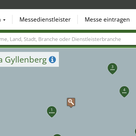
n
Messedienstleister
Messe eintragen
der
Städte
Branchen
Dienstleisterbranchen
a Gyllenberg
3
4
1