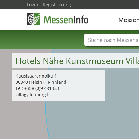
Login
Registrierung
Messe
Messenamen
Län
Hotels Nähe Kunstmuseum Vill
Kuusisaarenpolku 11
00340 Helsinki, Finnland
Tel: +358 (0)9 481333
villagyllenberg.fi