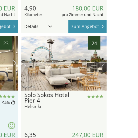
0 EUR
4,90
180,00 EUR
nd Nacht
Kilometer
pro Zimmer und Nacht
gebot
Details
zum Angebot
23
24
hotel.de
Solo Sokos Hotel
Pier 4
94
%
Helsinki
0 EUR
6,35
247,00 EUR