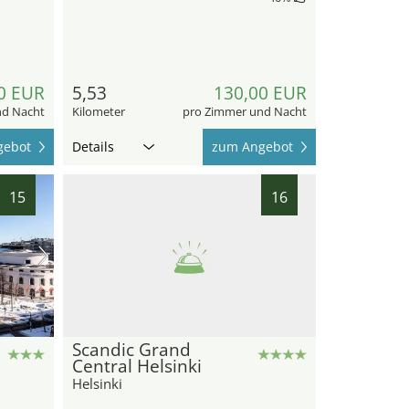
0 EUR
5,53
130,00 EUR
nd Nacht
Kilometer
pro Zimmer und Nacht
gebot
Details
zum Angebot
15
16
Scandic Grand
Central Helsinki
Helsinki