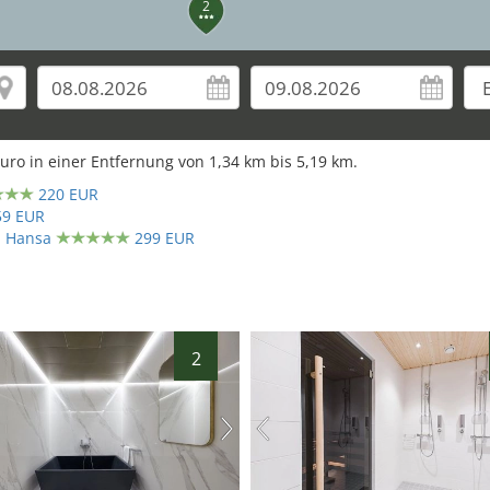
2
uro in einer Entfernung von
1,34
km bis
5,19
km.
220 EUR
59 EUR
d Hansa
299 EUR
2