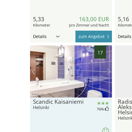
5,33
163,00 EUR
5,16
Kilometer
pro Zimmer und Nacht
Kilomet
Details
zum Angebot
Details
17
hotel.de
Scandic Kaisaniemi
Radis
Aleks
Helsinki
76
%
Helsi
Helsink