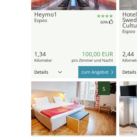
hotel.de
hotel.de
Heymo1
Hotel
Swedi
Espoo
60
%
Cultu
Espoo
1,34
100,00 EUR
2,44
Kilometer
pro Zimmer und Nacht
Kilomet
Details
zum Angebot
Details
5
hotel.de
hotel.de