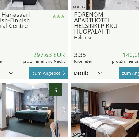
hotel.de
 Hanasaari
FORENOM
sh-Finnish
APARTHOTEL
ral Centre
HELSINKI PIKKU
HUOPALAHTI
Helsinki
297,63 EUR
3,35
140,0
er
pro Zimmer und Nacht
Kilometer
pro Zimmer u
zum Angebot
Details
zum An
6
hotel.de