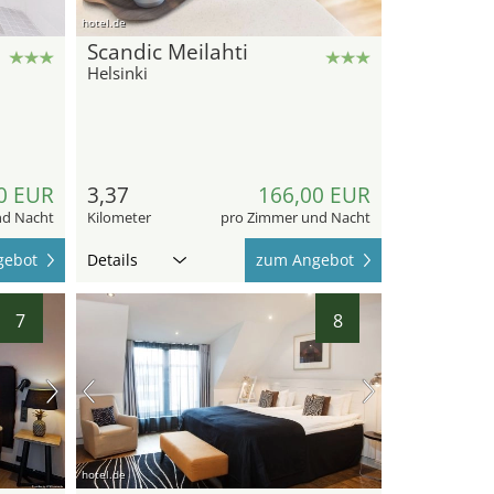
hotel.de
Scandic Meilahti
Helsinki
0 EUR
3,37
166,00 EUR
nd Nacht
Kilometer
pro Zimmer und Nacht
gebot
Details
zum Angebot
7
8
hotel.de