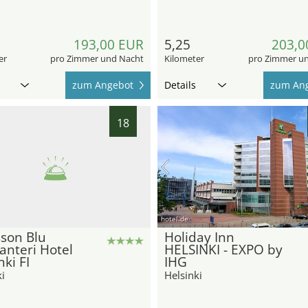
193,00 EUR
5,25
203,0
er
pro Zimmer und Nacht
Kilometer
pro Zimmer u
zum Angebot
Details
zum An
18
hotel.de
son Blu
Holiday Inn
anteri Hotel
HELSINKI - EXPO by
nki FI
IHG
i
Helsinki