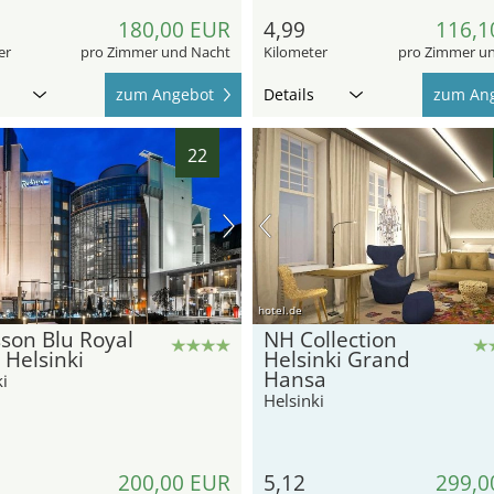
180,00 EUR
4,99
116,1
er
pro Zimmer und Nacht
Kilometer
pro Zimmer u
zum Angebot
Details
zum An
22
hotel.de
son Blu Royal
NH Collection
 Helsinki
Helsinki Grand
Hansa
i
Helsinki
200,00 EUR
5,12
299,0