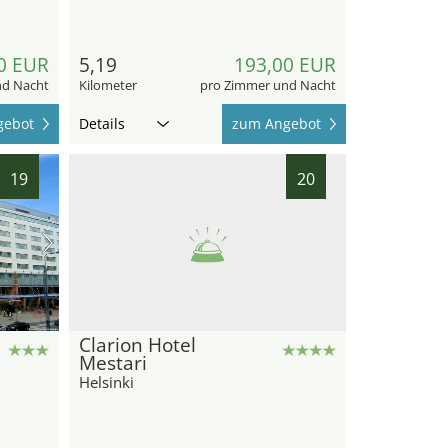
0 EUR
5,19
193,00 EUR
nd Nacht
Kilometer
pro Zimmer und Nacht
gebot
Details
zum Angebot
19
20
Clarion Hotel
Mestari
Helsinki