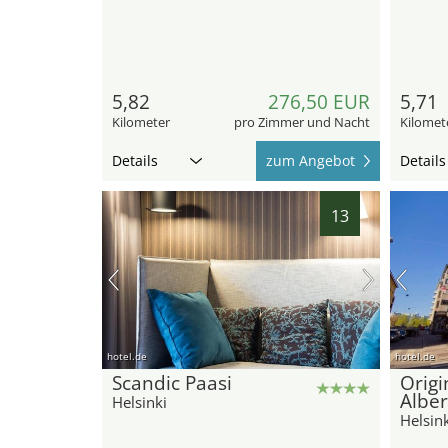
5,82
276,50 EUR
5,71
Kilometer
pro Zimmer und Nacht
Kilomet
Details
zum Angebot
Details
13
hotel.de
hotel.de
Scandic Paasi
Origi
Alber
Helsinki
Helsink