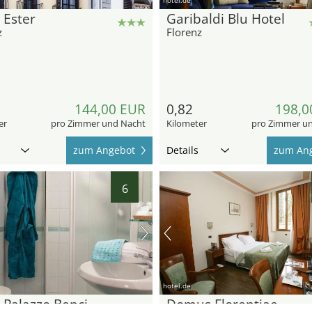
 Ester
Garibaldi Blu Hotel
z
Florenz
144,00 EUR
0,82
198,0
er
pro Zimmer und Nacht
Kilometer
pro Zimmer u
zum Angebot
Details
zum An
6
hotel.de
 Palazzo Benci
Domus Florentiae