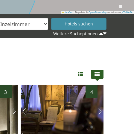
Leaflet
|
Map data ©
OpenStreetMap
contributors,
CC-BY-SA
Weitere Suchoptionen
3
4
hotel.de