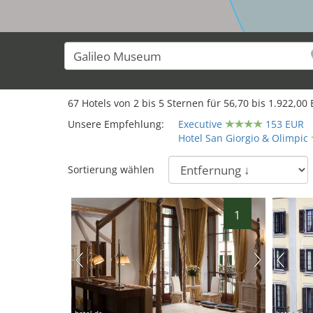
67
Hotels von
2
bis
5
Sternen für
56,70
bis
1.922,00
E
Unsere Empfehlung:
Executive
153 EUR
Hotel San Giorgio & Olimpic
Sortierung wählen
1
hotel.de
hotel.de