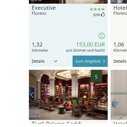
Executive
Hotel
Florenz
Floren
92
%
1,32
153,00 EUR
1,06
Kilometer
pro Zimmer und Nacht
Kilomet
Details
zum Angebot
Details
5
hotel.de
hotel.de
Tivoli Palazzo Gaddi
Hotel