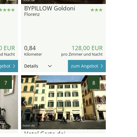
BYPILLOW Goldoni
Florenz
0 EUR
0,84
128,00 EUR
nd Nacht
Kilometer
pro Zimmer und Nacht
gebot
Details
zum Angebot
7
8
hotel.de
Hotel Corte dei