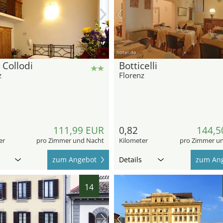
hotel.de
 Collodi
Botticelli
z
Florenz
111,99 EUR
0,82
144,5
er
pro Zimmer und Nacht
Kilometer
pro Zimmer u
zum Angebot
Details
zum An
14