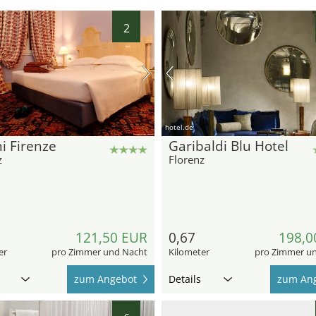
2
hotel.de
i Firenze
Garibaldi Blu Hotel
z
Florenz
121,50 EUR
0,67
198,0
er
pro Zimmer und Nacht
Kilometer
pro Zimmer u
zum Angebot
Details
zum An