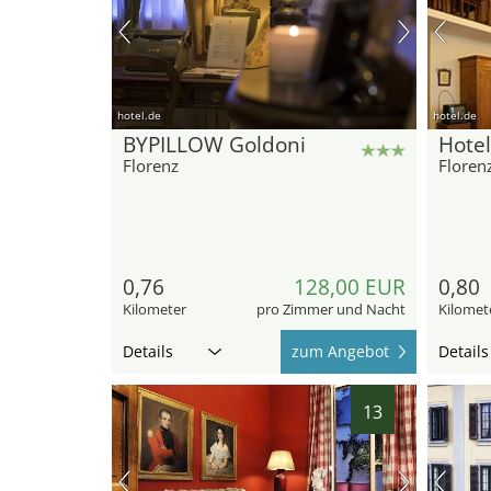
hotel.de
hotel.de
BYPILLOW Goldoni
Hotel
Florenz
Floren
0,76
128,00 EUR
0,80
Kilometer
pro Zimmer und Nacht
Kilomet
Details
zum Angebot
Details
13