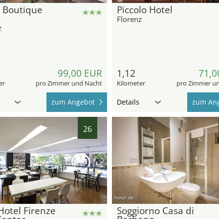
 Boutique
Piccolo Hotel
Florenz
z
99,00 EUR
1,12
71,0
er
pro Zimmer und Nacht
Kilometer
pro Zimmer u
zum Angebot
Details
zum An
26
hotel.de
otel Firenze
Soggiorno Casa di