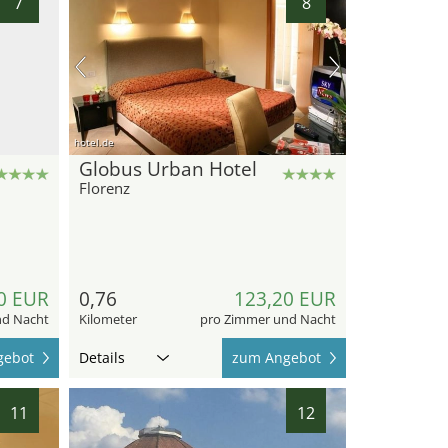
7
8
hotel.de
Globus Urban Hotel
Florenz
0 EUR
0,76
123,20 EUR
nd Nacht
Kilometer
pro Zimmer und Nacht
gebot
Details
zum Angebot
11
12