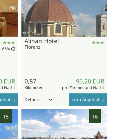
hotel.de
Alinari Hotel
Florenz
65
%
0 EUR
0,87
95,20 EUR
nd Nacht
Kilometer
pro Zimmer und Nacht
gebot
Details
zum Angebot
15
16