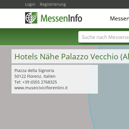
Login
Registrierung
Messe
Messenamen
Län
Hotels Nähe Palazzo Vecchio (A
Piazza della Signoria
50122 Florenz, Italien
Tel: +39 (0)55 2768325
www.museicivicifiorentini.it