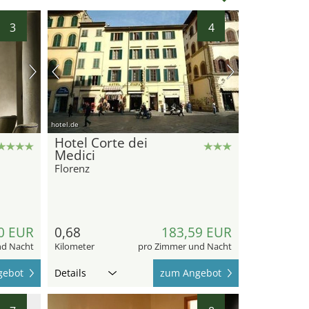
3
4
hotel.de
Hotel Corte dei
Medici
Florenz
0 EUR
0,68
183,59 EUR
nd Nacht
Kilometer
pro Zimmer und Nacht
gebot
Details
zum Angebot