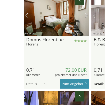
5
hotel.de
hotel.de
Domus Florentiae
B & B
Florenz
Floren
0,71
72,00 EUR
0,71
Kilometer
pro Zimmer und Nacht
Kilomet
Details
zum Angebot
Details
9