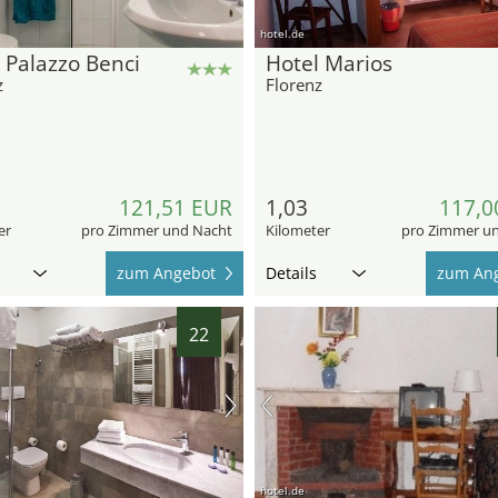
hotel.de
 Palazzo Benci
Hotel Marios
z
Florenz
121,51 EUR
1,03
117,0
er
pro Zimmer und Nacht
Kilometer
pro Zimmer u
zum Angebot
Details
zum An
22
hotel.de