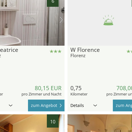
6
eatrice
W Florence
z
Florenz
80,15 EUR
0,75
708,0
er
pro Zimmer und Nacht
Kilometer
pro Zimmer u
zum Angebot
Details
zum An
10