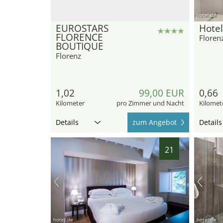
hotel.de
EUROSTARS
Hotel
FLORENCE
Floren
BOUTIQUE
Florenz
1,02
99,00 EUR
0,66
Kilometer
pro Zimmer und Nacht
Kilomet
Details
zum Angebot
Details
21
hotel.de
hotel.de