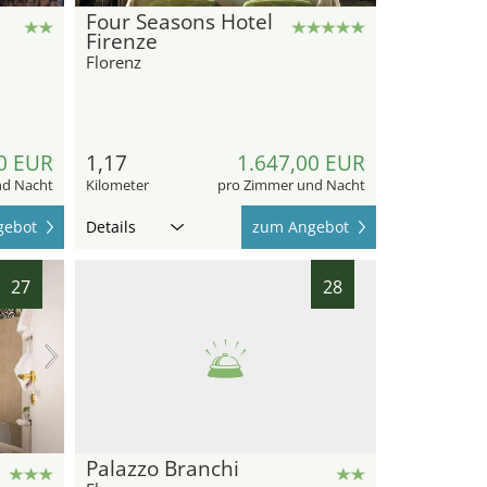
Four Seasons Hotel
Firenze
Florenz
0 EUR
1,17
1.647,00 EUR
nd Nacht
Kilometer
pro Zimmer und Nacht
gebot
Details
zum Angebot
27
28
Palazzo Branchi