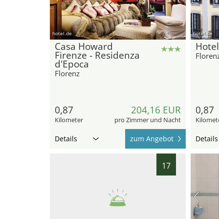
hotel.de
hotel.de
Casa Howard
Hotel
Firenze - Residenza
Floren
d'Epoca
Florenz
0,87
204,16 EUR
0,87
Kilometer
pro Zimmer und Nacht
Kilomet
Details
zum Angebot
Details
17