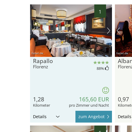
1
hotel.de
hotel.de
Rapallo
Alban
Florenz
Floren
88
%
1,28
165,60 EUR
0,97
Kilometer
pro Zimmer und Nacht
Kilomet
Details
zum Angebot
Details