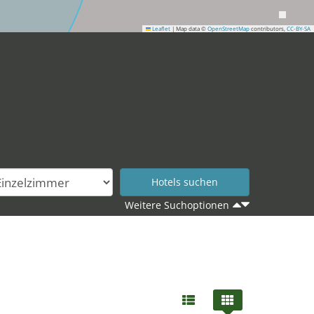
Leaflet
|
Map data ©
OpenStreetMap
contributors,
CC-BY-SA
Weitere Suchoptionen