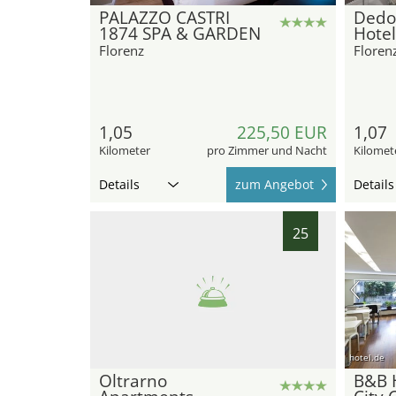
PALAZZO CASTRI
Dedo
1874 SPA & GARDEN
Hotel
Florenz
Floren
1,05
225,50 EUR
1,07
Kilometer
pro Zimmer und Nacht
Kilomet
Details
zum Angebot
Details
25
hotel.de
Oltrarno
B&B H