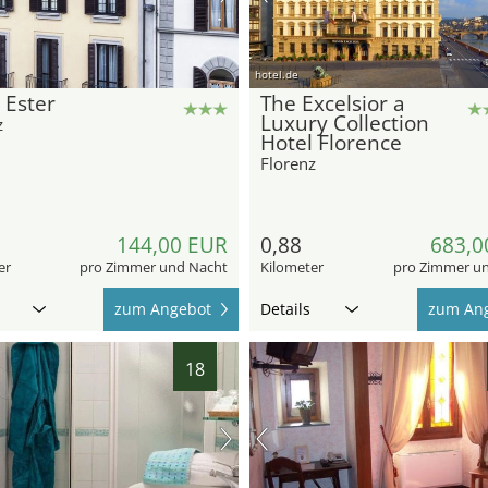
hotel.de
 Ester
The Excelsior a
Luxury Collection
z
Hotel Florence
Florenz
144,00 EUR
0,88
683,0
er
pro Zimmer und Nacht
Kilometer
pro Zimmer u
zum Angebot
Details
zum An
18