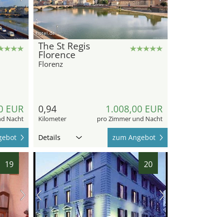
hotel.de
The St Regis
Florence
Florenz
0 EUR
0,94
1.008,00 EUR
nd Nacht
Kilometer
pro Zimmer und Nacht
gebot
Details
zum Angebot
19
20