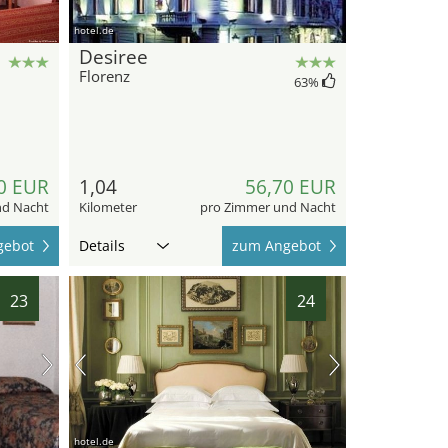
hotel.de
Desiree
Florenz
63
%
0 EUR
1,04
56,70 EUR
nd Nacht
Kilometer
pro Zimmer und Nacht
gebot
Details
zum Angebot
23
24
hotel.de