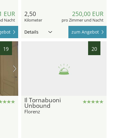
1 EUR
2,50
250,00 EUR
nd Nacht
Kilometer
pro Zimmer und Nacht
gebot
Details
zum Angebot
19
20
Il Tornabuoni
Unbound
Florenz