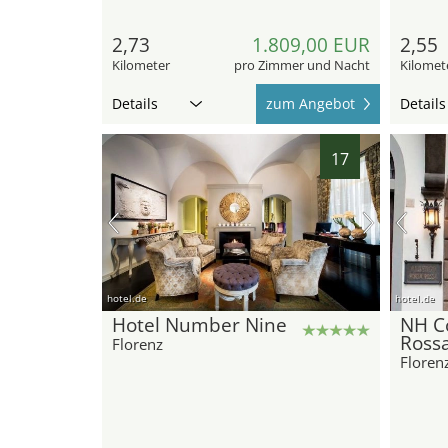
2,73
1.809,00 EUR
2,55
Kilometer
pro Zimmer und Nacht
Kilomet
Details
zum Angebot
Details
17
hotel.de
hotel.de
Hotel Number Nine
NH Co
Ross
Florenz
Floren