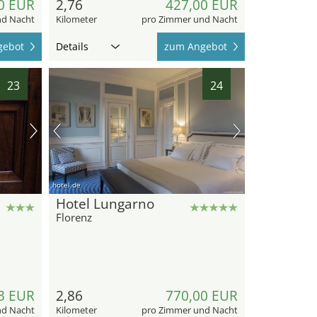
0 EUR
2,76
427,00 EUR
nd Nacht
Kilometer
pro Zimmer und Nacht
gebot
Details
zum Angebot
23
24
hotel.de
Hotel Lungarno
Florenz
3 EUR
2,86
770,00 EUR
nd Nacht
Kilometer
pro Zimmer und Nacht