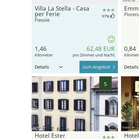
Villa La Stella - Casa
Emm
per Ferie
Floren
97
%
Fiesole
1,46
62,48 EUR
0,84
Kilometer
pro Zimmer und Nacht
Kilomet
Details
zum Angebot
Details
5
hotel.de
hotel.de
Hotel Ester
Hotel