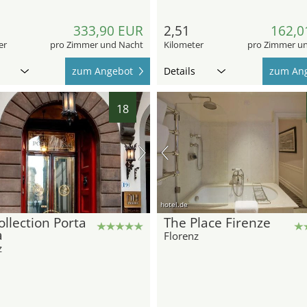
333,90 EUR
2,51
162,0
er
pro Zimmer und Nacht
Kilometer
pro Zimmer u
zum Angebot
Details
zum An
18
hotel.de
llection Porta
The Place Firenze
a
Florenz
z