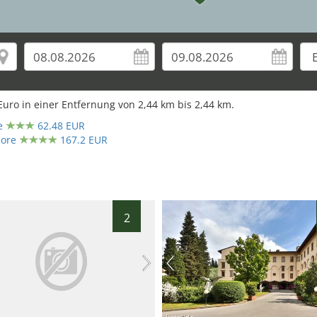
uro in einer Entfernung von
2,44
km bis
2,44
km.
e
62.48 EUR
iore
167.2 EUR
2
hotel.de