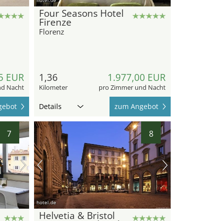
Four Seasons Hotel
Firenze
Florenz
5 EUR
1,36
1.977,00 EUR
nd Nacht
Kilometer
pro Zimmer und Nacht
gebot
Details
zum Angebot
7
8
hotel.de
Helvetia & Bristol