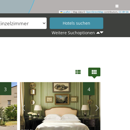
Leaflet
|
Map data ©
OpenStreetMap
contributors,
CC-BY-SA
Weitere Suchoptionen
3
4
hotel.de