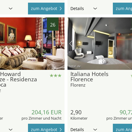
zum Angebot
Details
zum An
26
hotel.de
 Howard
Italiana Hotels
ze - Residenza
Florence
oca
Florenz
z
204,16 EUR
2,90
90,7
er
pro Zimmer und Nacht
Kilometer
pro Zimmer u
zum Angebot
Details
zum An