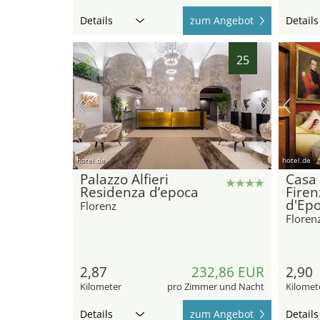
Details
zum Angebot
Details
25
hotel.de
hotel.de
Palazzo Alfieri
Casa
Residenza d’epoca
Firen
d'Ep
Florenz
Floren
2,87
232,86 EUR
2,90
Kilometer
pro Zimmer und Nacht
Kilomet
Details
zum Angebot
Details