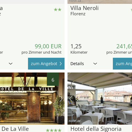
a
Villa Neroli
z
Florenz
99,00 EUR
1,25
241,6
er
pro Zimmer und Nacht
Kilometer
pro Zimmer u
zum Angebot
Details
zum An
6
hotel.de
 De La Ville
Hotel della Signoria