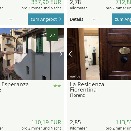
337,90 EUR
2,78
712,8
er
pro Zimmer und Nacht
Kilometer
pro Zimmer u
zum Angebot
Details
zum An
22
hotel.de
l Esperanza
La Residenza
Fiorentina
z
Florenz
110,19 EUR
2,85
113,5
er
pro Zimmer und Nacht
Kilometer
pro Zimmer u