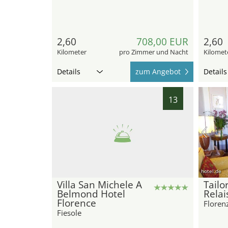
2,60
708,00 EUR
2,60
Kilometer
pro Zimmer und Nacht
Kilomet
Details
zum Angebot
Details
13
hotel.de
Villa San Michele A
Tailo
Belmond Hotel
Relais
Florence
Floren
Fiesole