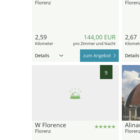
Florenz
Floren
2,59
144,00 EUR
2,67
Kilometer
pro Zimmer und Nacht
Kilomet
Details
zum Angebot
Details
9
hotel.de
W Florence
Alina
Florenz
Floren