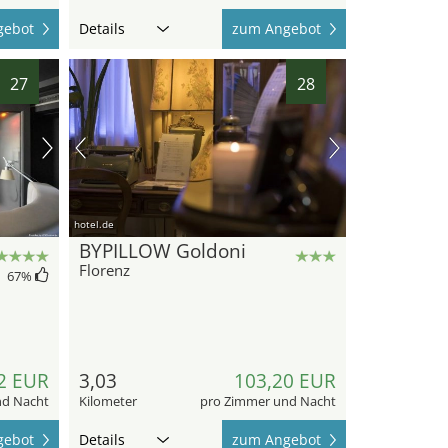
gebot
Details
zum Angebot
27
28
hotel.de
BYPILLOW Goldoni
Florenz
67
%
2 EUR
3,03
103,20 EUR
nd Nacht
Kilometer
pro Zimmer und Nacht
gebot
Details
zum Angebot