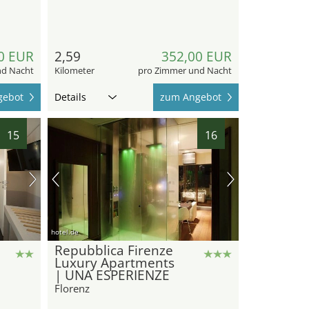
0 EUR
2,59
352,00 EUR
nd Nacht
Kilometer
pro Zimmer und Nacht
gebot
Details
zum Angebot
15
16
hotel.de
Repubblica Firenze
Luxury Apartments
| UNA ESPERIENZE
Florenz