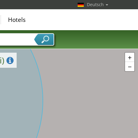
Deutsch
Hotels
+
i)
−