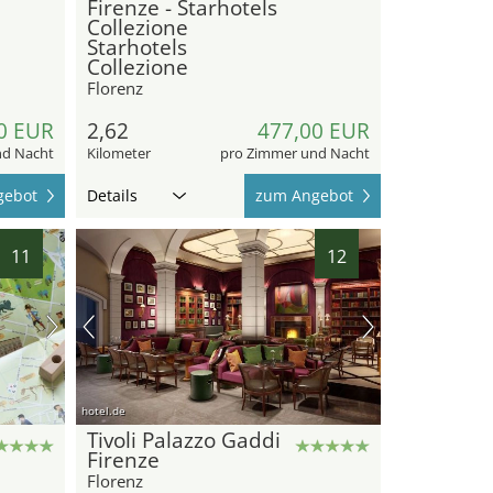
Firenze - Starhotels
Collezione
Starhotels
Collezione
Florenz
0 EUR
2,62
477,00 EUR
nd Nacht
Kilometer
pro Zimmer und Nacht
gebot
Details
zum Angebot
11
12
hotel.de
Tivoli Palazzo Gaddi
Firenze
Florenz