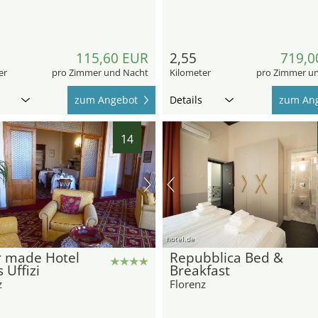
115,60 EUR
2,55
719,0
er
pro Zimmer und Nacht
Kilometer
pro Zimmer u
zum Angebot
Details
zum An
14
hotel.de
r made Hotel
Repubblica Bed &
 Uffizi
Breakfast
z
Florenz