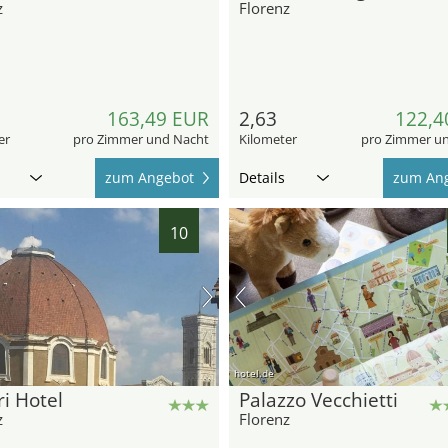
z
Florenz
163,49 EUR
2,63
122,4
er
pro Zimmer und Nacht
Kilometer
pro Zimmer u
zum Angebot
Details
zum An
10
hotel.de
ri Hotel
Palazzo Vecchietti
z
Florenz