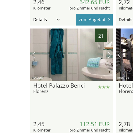
2,46
342,65 EUR
2,72
Kilometer
pro Zimmer und Nacht
Kilomet
Details
zum Angebot
Details
21
hotel.de
hotel.de
Hotel Palazzo Benci
Hote
Florenz
Floren
2,45
112,51 EUR
2,78
Kilometer
pro Zimmer und Nacht
Kilomet