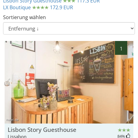
Lisbon Story Guesthouse
117.3 EUR
LX Boutique
172.9 EUR
Sortierung wählen
1
hotel.de
Lisbon Story Guesthouse
Lissabon
84
%