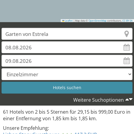
Leaflet
|
Map data ©
OpenStreetMap
contributors,
CC-BY-SA
Weitere Suchoptionen
61
Hotels von
2
bis
5
Sternen für
29,15
bis
999,00
Euro in
einer Entfernung von
1,85
km bis
1,85
km.
Unsere Empfehlung: