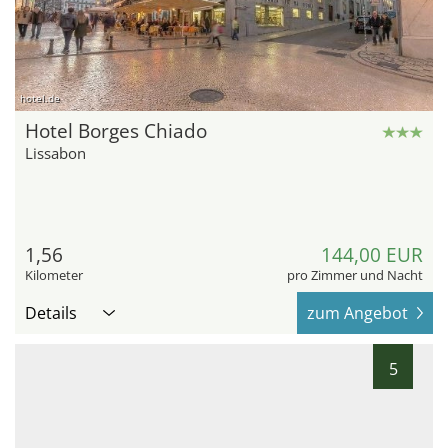
hotel.de
Hotel Borges Chiado
Lissabon
1,56
144,00 EUR
Kilometer
pro Zimmer und Nacht
Details
zum Angebot
5