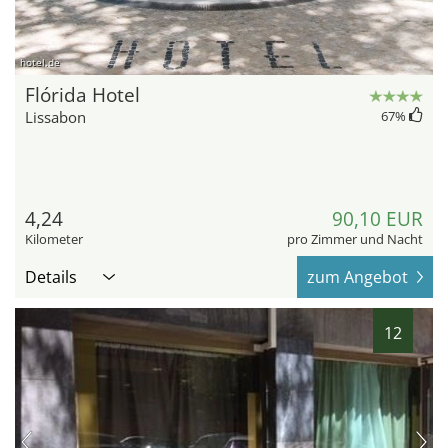
hotel.de
Flórida Hotel
Lissabon
67
%
4,24
90,10 EUR
Kilometer
pro Zimmer und Nacht
Details
zum Angebot
12