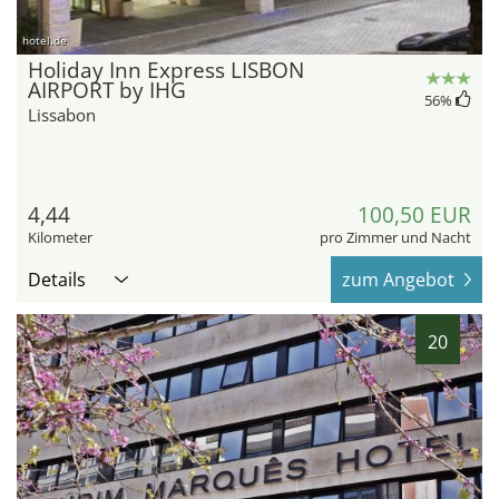
hotel.de
Holiday Inn Express LISBON
AIRPORT by IHG
56
%
Lissabon
4,44
100,50 EUR
Kilometer
pro Zimmer und Nacht
Details
zum Angebot
20