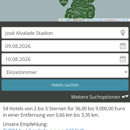
36
8
34
41
35
40
37
42
33
53
31
45
15
43
52
48
47
46
49
50
44
32
23
10
27
30
13
24
14
12
9
17
38
11
18
16
51
20
21
25
22
26
29
28
54
Leaflet
|
Map data ©
OpenStreetMap
contributors,
CC-BY-SA
Weitere Suchoptionen
54
Hotels von
2
bis
5
Sternen für
36,00
bis
9.000,00
Euro
in einer Entfernung von
0,66
km bis
3,35
km.
Unsere Empfehlung: