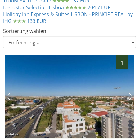
TURIM Av. Liberdade
137 EUR
Iberostar Selection Lisboa
204.7 EUR
Holiday Inn Express & Suites LISBON - PRÍNCIPE REAL by
IHG
133 EUR
Sortierung wählen
1
hotel.de