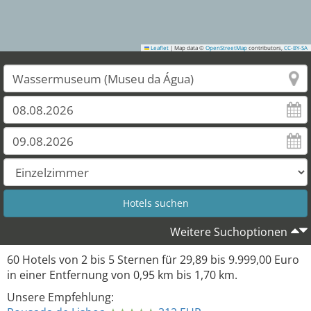
Leaflet
|
Map data ©
OpenStreetMap
contributors,
CC-BY-SA
Weitere Suchoptionen
60
Hotels von
2
bis
5
Sternen für
29,89
bis
9.999,00
Euro
in einer Entfernung von
0,95
km bis
1,70
km.
Unsere Empfehlung: