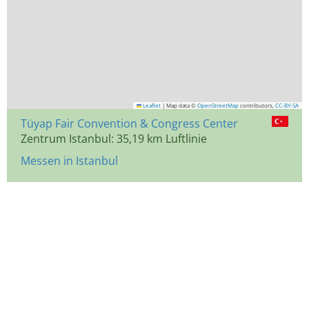
Leaflet
|
Map data ©
OpenStreetMap
contributors,
CC-BY-SA
Tüyap Fair Convention & Congress Center
Zentrum Istanbul: 35,19 km Luftlinie
Messen in Istanbul