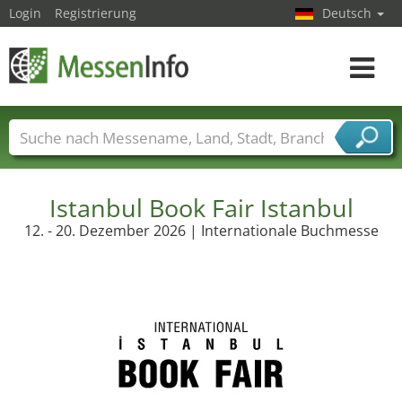
Login
Registrierung
Deutsch
Toggle
navigat
Messenamen
Länder
Städte
Branchen
Dienstleisterbranchen
Istanbul Book Fair Istanbul
12. - 20. Dezember 2026 | Internationale Buchmesse