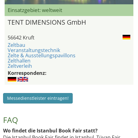
Einsatzgebiet: weltweit
TENT DIMENSIONS GmbH
56642 Kruft
Zeltbau
Veranstaltungstechnik
Zelte & Ausstellungspavillons
Zelthallen
Zeltverleih
Korrespondenz:
Messedienstleister eintragen!
FAQ
Wo findet die Istanbul Book Fair statt?
Die Istanbul Book Fair findet in Istanbul, Tüyap Fair