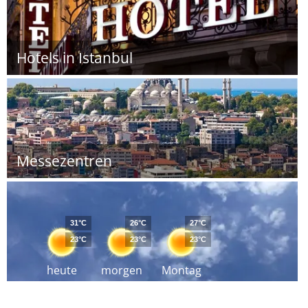
Hotels in Istanbul
Messezentren
31°C
26°C
27°C
23°C
23°C
23°C
heute
morgen
Montag