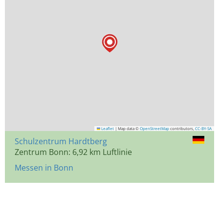
Leaflet
|
Map data ©
OpenStreetMap
contributors,
CC-BY-SA
Schulzentrum Hardtberg
Zentrum Bonn: 6,92 km Luftlinie
Messen in Bonn