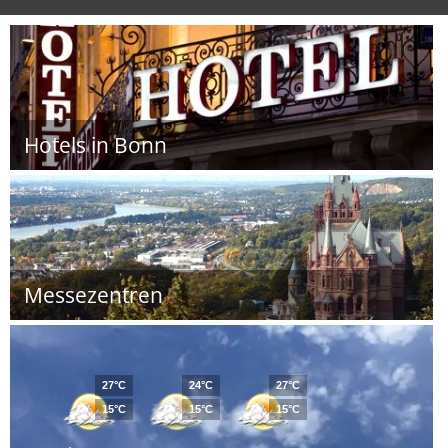
Hotels in Bonn
Messezentren
27°C
24°C
27°C
15°C
15°C
15°C