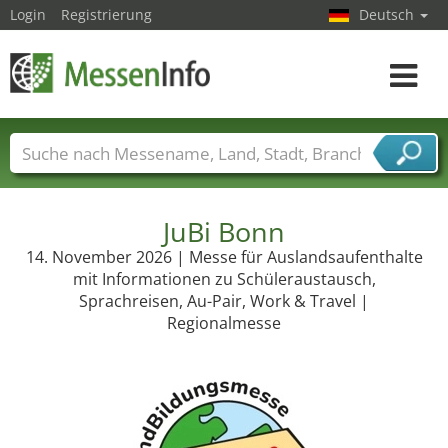
Login
Registrierung
Deutsch
Toggle
navigat
Messenamen
Länder
Städte
Branchen
Dienstleisterbranchen
JuBi Bonn
14. November 2026 | Messe für Auslandsaufenthalte
mit Informationen zu Schüleraustausch,
Sprachreisen, Au-Pair, Work & Travel |
Regionalmesse