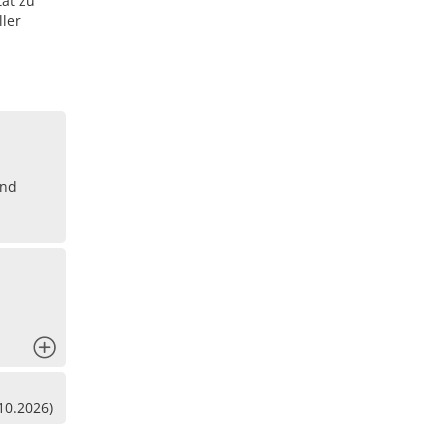
tät zu
ller
and
x
10.2026)