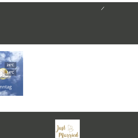
24°C
14°C
nntag