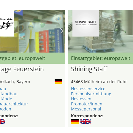
zgebiet: europaweit
Einsatzgebiet: europaweit
age Feuerstein
Shining Staff
Volkach, Bayern
45468 Mülheim an der Ruhr
bau
Hostessenservice
standbau
Personalvermittlung
stände
Hostessen
auarchitektur
Promoter/innen
böden
Messepersonal
pondenz:
Korrespondenz: