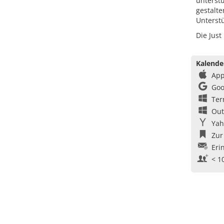
unterstü
gestalte
Unterst
Die Just
Kalende
App
Goo
Ter
Out
Yah
Zur
Eri
< 1