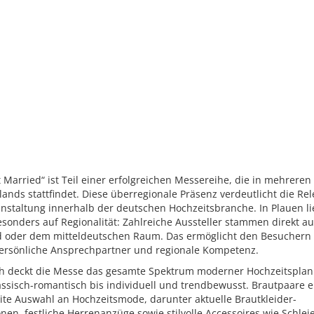
t Married“ ist Teil einer erfolgreichen Messereihe, die in mehreren
ands stattfindet. Diese überregionale Präsenz verdeutlicht die Re
nstaltung innerhalb der deutschen Hochzeitsbranche. In Plauen li
sonders auf Regionalität: Zahlreiche Aussteller stammen direkt a
d oder dem mitteldeutschen Raum. Das ermöglicht den Besuchern
ersönliche Ansprechpartner und regionale Kompetenz.
ich deckt die Messe das gesamte Spektrum moderner Hochzeitspla
assisch-romantisch bis individuell und trendbewusst. Brautpaare e
ite Auswahl an Hochzeitsmode, darunter aktuelle Brautkleider-
onen, festliche Herrenanzüge sowie stilvolle Accessoires wie Schleie