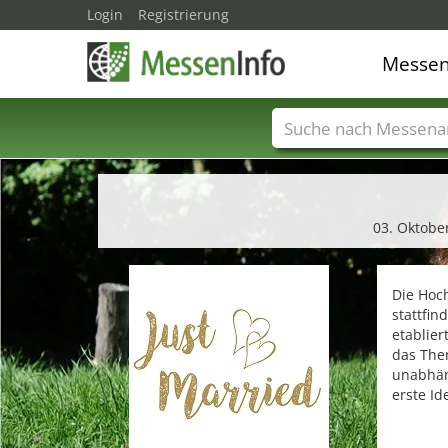
Login
Registrierung
Messe
Messenamen
Län
03. Oktobe
Die Hoch
stattfin
etablier
das The
unabhäng
erste I