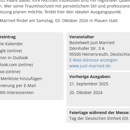
tzt Paare dabei, ihre Hochzeit individuell und mit regionaler Quali
n. Wer seine Traumhochzeit mit persönlichem Stil und professione
ützung planen möchte, findet hier den idealen Ausgangspunkt.
 Married findet am Samstag, 03. Oktober 2026 in Plauen statt.
reintrag
Veranstalter
Bastelwelt Just Married
le Kalender
Dörnhofer Str. 3 A
gle (online)
95500 Heinersreuth, Deutschl
min in Outlook
E-Mail-Adresse anzeigen
look.com (online)
www.just-married.de
oo (online)
Vorherige Ausgaben:
 Merkliste hinzufügen
21. September 2025
nnerung per E-Mail
000 Interessenten
20. Oktober 2024
Feiertage während der Messe:
Tag der Deutschen Einheit (03.