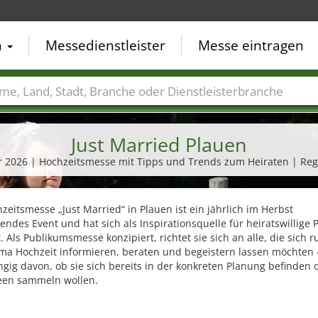
n
Messedienstleister
Messe eintragen
der
Städte
Branchen
Dienstleisterbranchen
Just Married Plauen
r 2026 | Hochzeitsmesse mit Tipps und Trends zum Heiraten | Re
zeitsmesse „Just Married“ in Plauen ist ein jährlich im Herbst
dendes Event und hat sich als Inspirationsquelle für heiratswillige 
t. Als Publikumsmesse konzipiert, richtet sie sich an alle, die sich
ma Hochzeit informieren, beraten und begeistern lassen möchten 
ig davon, ob sie sich bereits in der konkreten Planung befinden 
deen sammeln wollen.