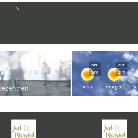
24°C
21°C
14°C
14°C
heute
morgen
So
sezentren