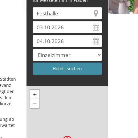
für Messetermin in Plauen
 Städten
levanz
egt der
+
us dem
−
 kurze
nung ab
rwartet
r,