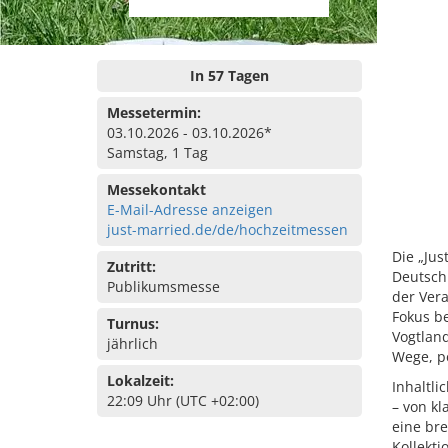
In 57 Tagen
Messetermin:
03.10.2026 - 03.10.2026*
Samstag, 1 Tag
Messekontakt
E-Mail-Adresse anzeigen
just-married.de/de/hochzeitmessen
Die „Jus
Zutritt:
Deutschl
Publikumsmesse
der Vera
Fokus be
Turnus:
Vogtlan
jährlich
Wege, p
Lokalzeit:
Inhaltl
22:09 Uhr (UTC +02:00)
– von kl
eine bre
Kollekti