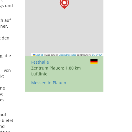
ngs und
ch auf
dner,
t den
g, die
Leaflet
|
Map data ©
OpenStreetMap
contributors,
CC-BY-SA
Festhalle
Zentrum Plauen: 1,80 km
 – von
Luftlinie
kt
Messen in Plauen
ane
ve
mes
 auf
 bietet
und