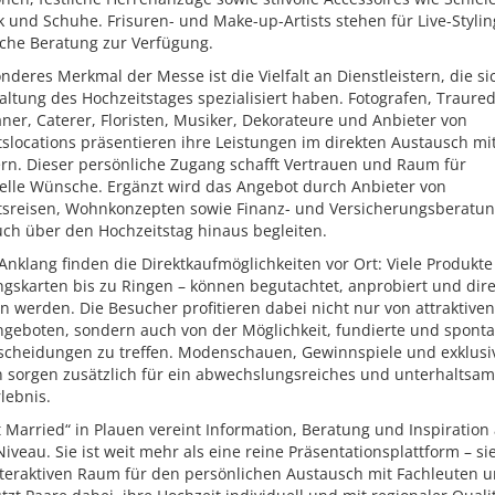
 und Schuhe. Frisuren- und Make-up-Artists stehen für Live-Styli
iche Beratung zur Verfügung.
nderes Merkmal der Messe ist die Vielfalt an Dienstleistern, die si
altung des Hochzeitstages spezialisiert haben. Fotografen, Traure
ner, Caterer, Floristen, Musiker, Dekorateure und Anbieter von
slocations präsentieren ihre Leistungen im direkten Austausch mi
rn. Dieser persönliche Zugang schafft Vertrauen und Raum für
uelle Wünsche. Ergänzt wird das Angebot durch Anbieter von
tsreisen, Wohnkonzepten sowie Finanz- und Versicherungsberatun
uch über den Hochzeitstag hinaus begleiten.
nklang finden die Direktkaufmöglichkeiten vor Ort: Viele Produkte
gskarten bis zu Ringen – können begutachtet, anprobiert und dire
 werden. Die Besucher profitieren dabei nicht nur von attraktiven
geboten, sondern auch von der Möglichkeit, fundierte und spont
scheidungen zu treffen. Modenschauen, Gewinnspiele und exklusi
n sorgen zusätzlich für ein abwechslungsreiches und unterhaltsa
lebnis.
t Married“ in Plauen vereint Information, Beratung und Inspiration
veau. Sie ist weit mehr als eine reine Präsentationsplattform – sie
nteraktiven Raum für den persönlichen Austausch mit Fachleuten 