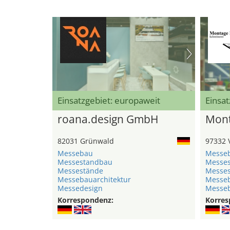
Einsatzgebiet: europaweit
Einsat
roana.design GmbH
Mont
82031 Grünwald
97332 
Messebau
Messe
Messestandbau
Messe
Messestände
Messe
Messebauarchitektur
Messeb
Messedesign
Messe
Korrespondenz:
Korres