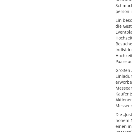
Schmuck
persönl
Ein beso
die Gest
Eventpla
Hochzeit
Besuche
individ
Hochzei
Paare a
Großen A
Einladun
erworben
Messean
Kaufent
Aktione
Messeer
Die „Jus
hohem Ni
einen i