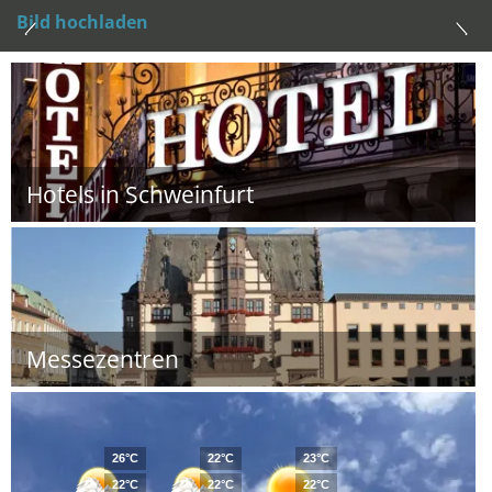
Bild hochladen
Hotels in Schweinfurt
Messezentren
26°C
22°C
23°C
22°C
22°C
22°C