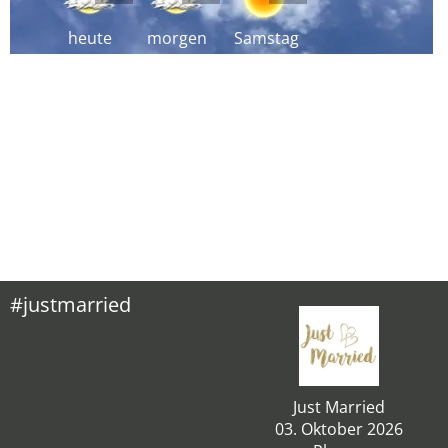
heute
morgen
Samstag
#justmarried
Just Married
03. Oktober 2026