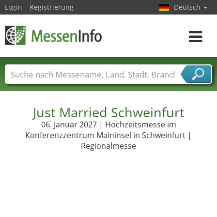
Login
Registrierung
Deutsch
Toggle
navigat
Messenamen
Länder
Städte
Branchen
Dienstleisterbranchen
Just Married Schweinfurt
06. Januar 2027 | Hochzeitsmesse im
Konferenzzentrum Maininsel in Schweinfurt |
Regionalmesse