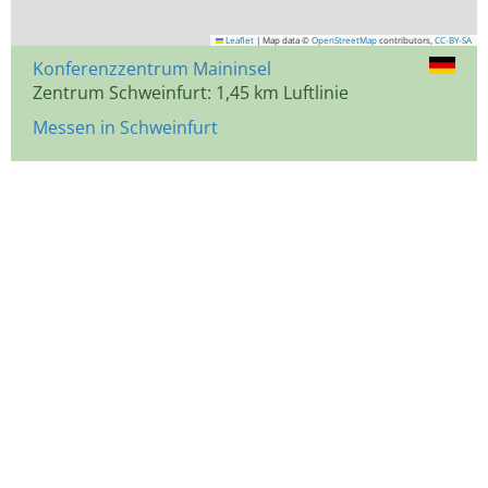
Leaflet
|
Map data ©
OpenStreetMap
contributors,
CC-BY-SA
Konferenzzentrum Maininsel
Zentrum Schweinfurt: 1,45 km Luftlinie
Messen in Schweinfurt