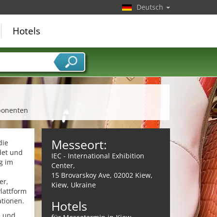
Deutsch
Hotels
ponenten
Messeort:
die
det und
IEC - International Exhibition
ng im
Center,
15 Brovarskoy Ave, 02002 Kiew,
er,
Kiew, Ukraine
lattform
ationen.
Hotels
e und