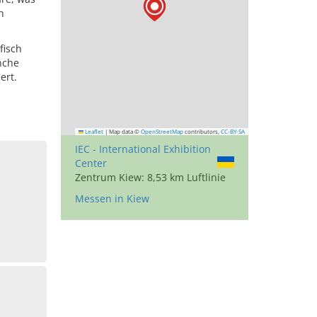
n
fisch
nche
ert.
Leaflet
|
Map data ©
OpenStreetMap
contributors,
CC-BY-SA
IEC - International Exhibition
Center
Zentrum Kiew: 8,53 km Luftlinie
Messen in Kiew