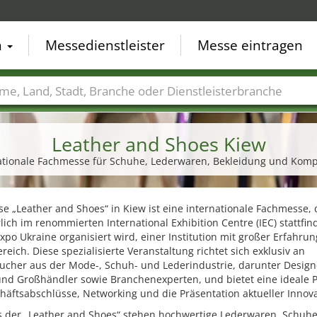
n
Messedienstleister
Messe eintragen
der
Städte
Branchen
Dienstleisterbranchen
Leather and Shoes Kiew
nationale Fachmesse für Schuhe, Lederwaren, Bekleidung und Kom
e „Leather and Shoes“ in Kiew ist eine internationale Fachmesse, 
lich im renommierten International Exhibition Centre (IEC) stattfin
xpo Ukraine organisiert wird, einer Institution mit großer Erfahru
eich. Diese spezialisierte Veranstaltung richtet sich exklusiv an
ucher aus der Mode-, Schuh- und Lederindustrie, darunter Design
und Großhändler sowie Branchenexperten, und bietet eine ideale P
häftsabschlüsse, Networking und die Präsentation aktueller Innov
s der „Leather and Shoes“ stehen hochwertige Lederwaren, Schuh