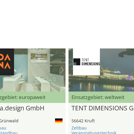
zgebiet: europaweit
Einsatzgebiet: weltweit
a.design GmbH
TENT DIMENSIONS 
Grünwald
56642 Kruft
bau
Zeltbau
standbau
Veranstaltungstechnik