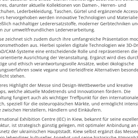
res, darunter aktuelle Kollektionen von Damen-, Herren- und
chuhen, Lederbekleidung, Taschen, Gürtel und ergänzende Accesso
rs hervorgehoben werden innovative Technologien und Materialie
eßlich nachhaltiger Lederersatzstoffe, moderner Gerbtechniken un
n zur umweltfreundlichen Lederverarbeitung.
se zeichnet sich zudem durch ihre umfangreiche Präsentation mo
ionsmethoden aus. Hierbei spielen digitale Technologien wie 3D-D
AD/CAM-Systeme eine entscheidende Rolle und repräsentieren die
orientierte Ausrichtung der Veranstaltung. Ergänzt wird dies durc
tige und ethisch verantwortungsvolle Ansätze, wobei ökologische
ungsverfahren sowie vegane und tierleidfreie Alternativen besond
icht stehen.
teres Highlight der Messe sind Design-Wettbewerbe und kreative
ps, welche aktuelle Modetrends und Innovationen fördern. Die
ltung fungiert auch als wichtiger Treffpunkt für den international
h, speziell für die osteuropäischen Märkte, und ermöglicht intens
e zwischen Herstellern, Händlern und Einkäufern.
rnational Exhibition Centre (IEC) in Kiew, bekannt für seine exzelle
uktur, ist strategisch günstig gelegen, mit optimaler Anbindung an
snetz der ukrainischen Hauptstadt. Kiew selbst ergänzt das Messe
ein lebendiges kulturelles Angebot und seine historische Atmosph