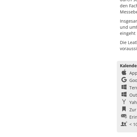
den Fac
Messebe
Insgesam
und umf
eingeht 
Die Leat
voraussi
Kalende
App
Goo
Ter
Out
Yah
Zur
Eri
< 1