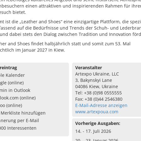
hbesuchern einen attraktiven und inspirierenden Rahmen für ihre
such bietet.
t ist die „Leather and Shoes“ eine einzigartige Plattform, die spezi
assend auf die Bedürfnisse und Trends der Schuh- und Lederbra
und dabei stets den Dialog zwischen Tradition und Innovation förd
her and Shoes findet halbjährlich statt und somit zum 53. Mal
chtlich im Januar 2027 in Kiew.
reintrag
Veranstalter
Artexpo Ukraine, LLC
le Kalender
3, Bakynskyi Lane
gle (online)
04086 Kiew, Ukraine
min in Outlook
Tel: +38 (0)98 0555555
look.com (online)
Fax: +38 (0)44 2546380
oo (online)
E-Mail-Adresse anzeigen
www.artexpoua.com
 Merkliste hinzufügen
nnerung per E-Mail
Vorherige Ausgaben:
000 Interessenten
14. - 17. Juli 2026
20. - 23. Januar 2026