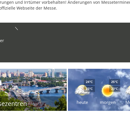
ungen und Irrtümer vorbehalten! Änderungen von Messeterminen 
offizielle Webseite der Messe.
er
24°C
25°C
23°C
23°C
heute
morgen
M
sezentren