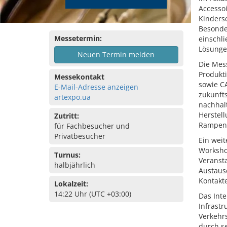
Accessoi
Kinders
Besonde
Messetermin:
einschli
Lösunge
Neuen Termin melden
Die Mes
Produkt
Messekontakt
sowie C
E-Mail-Adresse anzeigen
zukunfts
artexpo.ua
nachhal
Herstell
Zutritt:
Rampenl
für Fachbesucher und
Privatbesucher
Ein wei
Worksho
Turnus:
Veransta
halbjährlich
Austausc
Kontakt
Lokalzeit:
14:22 Uhr (UTC +03:00)
Das Inte
Infrastr
Verkehr
durch s