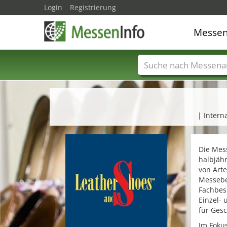
Login
Registrierung
Messe
Messenamen
Län
| Inter
Die Mess
halbjähr
von Arte
Messeber
Fachbes
Einzel- 
für Gesc
Im Foku