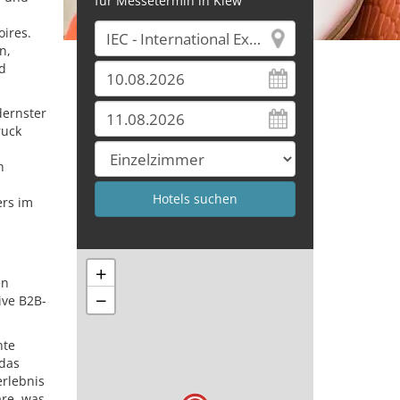
für Messetermin in Kiew
ires.
n,
d
dernster
ruck
h
ers im
+
en
−
ive B2B-
nte
 das
erlebnis
äre, was