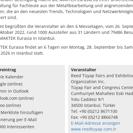
altung für Fachleute aus der Metallbearbeitung und angrenzenden
ien, die an den neuesten Trends, Technologien und Netzwerkmögli
iert sind.
mt begrüßten die Veranstalter an den 6 Messetagen, vom 26. Sep
 Oktober 2022, rund 1000 Aussteller aus 31 Ländern und 79486 Bes
MAKTEK Eurasia in Istanbul.
TEK Eurasia findet an 6 Tagen von Montag, 28. September bis Sams
2026 in Istanbul statt.
reintrag
Veranstalter
Reed Tüyap Fairs and Exhibiti
le Kalender
Organization Inc.
gle (online)
Tüyap Fair and Congress Cente
min in Outlook
Cumhuriyet Mahallesi Eski Ha
look.com (online)
Yolu Caddesi 9/1
oo (online)
34500 Istanbul, Türkei
Tel: +90 (0)212 8671100
 Merkliste hinzufügen
Fax: +90 (0)212 8866748
nnerung per E-Mail
E-Mail-Adresse anzeigen
000 Interessenten
www.reedtuyap.com.tr