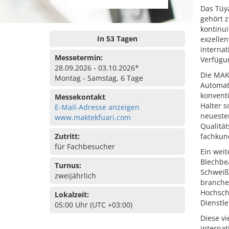
Das Tüy
gehört 
kontinui
In 53 Tagen
exzelle
interna
Messetermin:
Verfügu
28.09.2026 - 03.10.2026*
Die MAK
Montag - Samstag, 6 Tage
Automat
konvent
Messekontakt
Halter s
E-Mail-Adresse anzeigen
neueste
www.maktekfuari.com
Qualitä
Zutritt:
fachkun
für Fachbesucher
Ein weit
Blechbe
Turnus:
Schweiß
zweijährlich
branchen
Hochschu
Lokalzeit:
Dienstle
05:00 Uhr (UTC +03:00)
Diese vi
interna