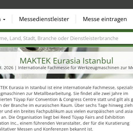
n
Messedienstleister
Messe eintragen
der
Städte
Branchen
Dienstleisterbranchen
MAKTEK Eurasia Istanbul
Okt. 2026 | Internationale Fachmesse für Werkzeugmaschinen zur M
EK Eurasia in Istanbul ist eine internationale Fachmesse, spezialis
maschinen zur Metallbearbeitung. Sie findet alle zwei Jahre im
rten Tüyap Fair Convention & Congress Centre statt und gilt als 
rm der Branche im eurasischen Raum. Über sechs Tage hinweg zieht
er und ein breites Fachpublikum aus vielen europäischen und asia
an. Die Organisation liegt bei Reed Tüyap Fairs and Exhibition
tion Inc., einem führenden Veranstalter, der für die Kuratierung
litativer Messen und Konferenzen bekannt ist.