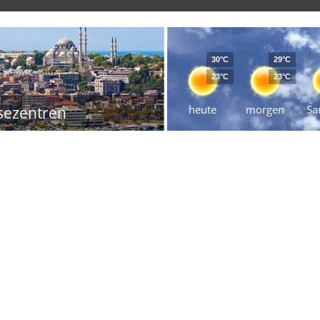
30°C
29°C
23°C
23°C
heute
morgen
Sa
sezentren