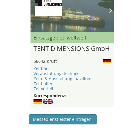
Einsatzgebiet: weltweit
TENT DIMENSIONS GmbH
56642 Kruft
Zeltbau
Veranstaltungstechnik
Zelte & Ausstellungspavillons
Zelthallen
Zeltverleih
Korrespondenz:
Messedienstleister eintragen!