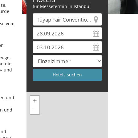
se,
für Messetermin in Istanbul
wurde
sse vom
er
euge,
nd die
s- und
men und
+
−
en und
und
tbaren