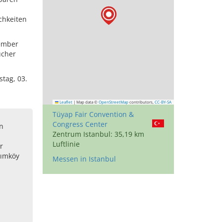
chkeiten
tember
ucher
tag, 03.
Leaflet
|
Map data ©
OpenStreetMap
contributors,
CC-BY-SA
Tüyap Fair Convention &
Congress Center
on
Zentrum Istanbul: 35,19 km
Luftlinie
r
dımköy
Messen in Istanbul