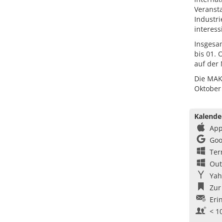
Veranst
Industr
interess
Insgesa
bis 01.
auf der 
Die MAK
Oktober 
Kalende
App
Goo
Ter
Out
Yah
Zur
Eri
< 1