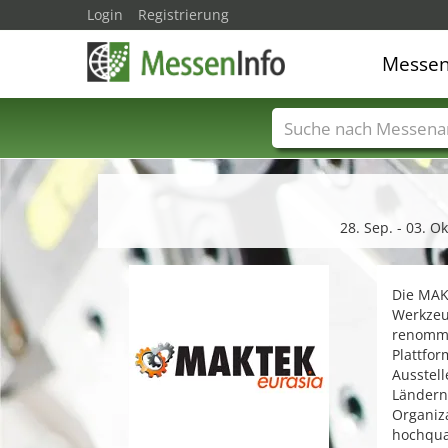
Login
Registrierung
Messe
Messenamen
Län
28. Sep. - 03. 
Die MAKT
Werkzeug
renommie
Plattfo
Ausstell
Ländern 
Organiza
hochqua