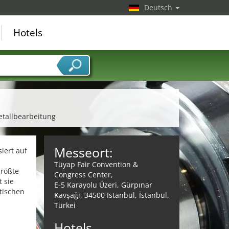
Deutsch
Hotels
etallbearbeitung
Messeort:
iert auf
Tüyap Fair Convention &
größte
Congress Center,
 sie
E-5 Karayolu Üzeri, Gürpınar
tischen
Kavşağı, 34500 Istanbul, İstanbul,
Türkei
Hotels