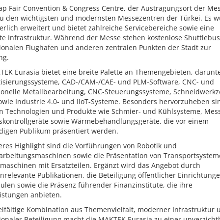
ap Fair Convention & Congress Centre, der Austragungsort der Mes
zu den wichtigsten und modernsten Messezentren der Türkei. Es 
erlich erweitert und bietet zahlreiche Servicebereiche sowie eine
nte Infrastruktur. Während der Messe stehen kostenlose Shuttlebu
tionalen Flughafen und anderen zentralen Punkten der Stadt zur
ng.
TEK Eurasia bietet eine breite Palette an Themengebieten, darunt
isierungssysteme, CAD-/CAM-/CAE- und PLM-Software, CNC- und
ionelle Metallbearbeitung, CNC-Steuerungssysteme, Schneidwerkz
owie Industrie 4.0- und IIoT-Systeme. Besonders hervorzuheben si
n Technologien und Produkte wie Schmier- und Kühlsysteme, Mes
tskontrollgeräte sowie Wärmebehandlungsgeräte, die vor einem
digen Publikum präsentiert werden.
eres Highlight sind die Vorführungen von Robotik und
arbeitungsmaschinen sowie die Präsentation von Transportsyste
maschinen mit Ersatzteilen. Ergänzt wird das Angebot durch
relevante Publikationen, die Beteiligung öffentlicher Einrichtung
len sowie die Präsenz führender Finanzinstitute, die ihre
istungen anbieten.
elfältige Kombination aus Themenvielfalt, moderner Infrastruktur 
tionaler Beteiligung macht die MAKTEK Eurasia zu einer unverzich