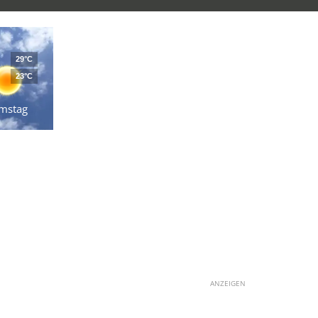
29°C
23°C
mstag
ANZEIGEN