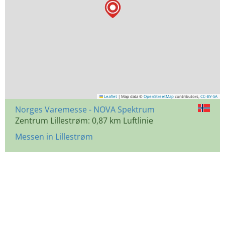
Leaflet
|
Map data ©
OpenStreetMap
contributors,
CC-BY-SA
Norges Varemesse - NOVA Spektrum
Zentrum Lillestrøm: 0,87 km Luftlinie
Messen in Lillestrøm