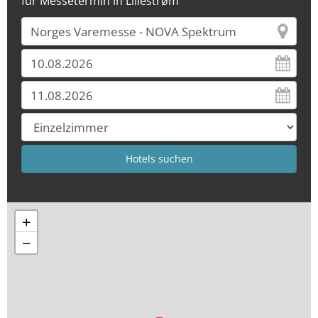
für Messetermin in Lillestrøm
+
−