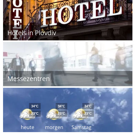
Hotels in Plovdiv
Messezentren
34°C
34°C
34°C
23°C
23°C
23°C
heute
morgen
Samstag