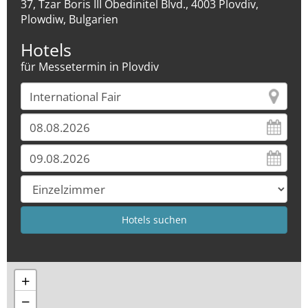
37, Tzar Boris III Obedinitel Blvd., 4003 Plovdiv,
Plowdiw, Bulgarien
Hotels
für Messetermin in Plovdiv
+
−