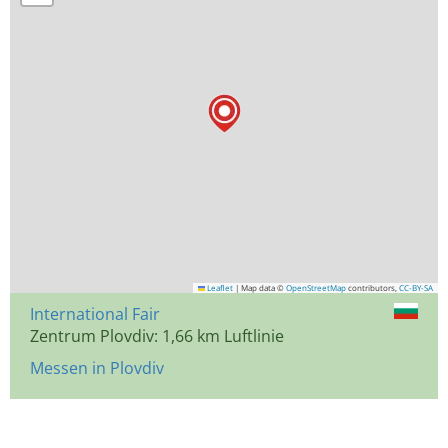
Leaflet
|
Map data ©
OpenStreetMap
contributors,
CC-BY-SA
International Fair
Zentrum Plovdiv: 1,66 km Luftlinie
Messen in Plovdiv