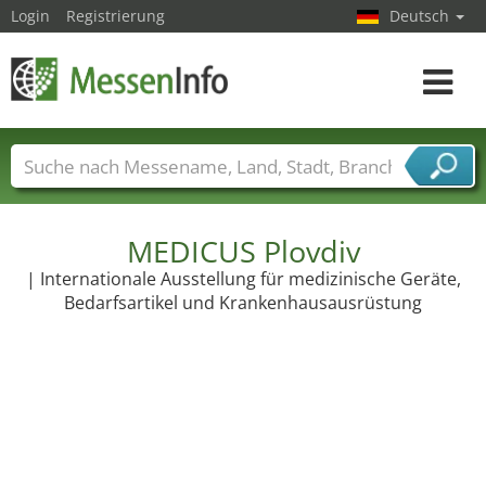
Login
Registrierung
Deutsch
Toggle
navigat
Messenamen
Länder
Städte
Branchen
Dienstleisterbranchen
MEDICUS Plovdiv
| Internationale Ausstellung für medizinische Geräte,
Bedarfsartikel und Krankenhausausrüstung