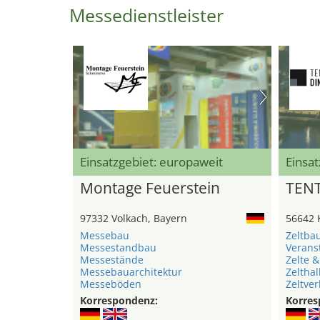
Messedienstleister
Einsatzgebiet: europaweit
Einsat
Montage Feuerstein
TEN
97332 Volkach, Bayern
56642 
Messebau
Zeltba
Messestandbau
Verans
Messestände
Zelte &
Messebauarchitektur
Zelthal
Messeböden
Zeltver
Korrespondenz:
Korres