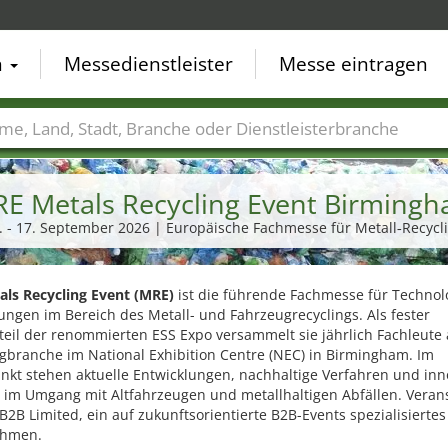
n
Messedienstleister
Messe eintragen
der
Städte
Branchen
Dienstleisterbranchen
E Metals Recycling Event Birming
. - 17. September 2026 | Europäische Fachmesse für Metall‑Recycl
als Recycling Event (MRE)
ist die führende Fachmesse für Technol
ngen im Bereich des Metall- und Fahrzeugrecyclings. Als fester
eil der renommierten ESS Expo versammelt sie jährlich Fachleute 
gbranche im National Exhibition Centre (NEC) in Birmingham. Im
nkt stehen aktuelle Entwicklungen, nachhaltige Verfahren und inn
 im Umgang mit Altfahrzeugen und metallhaltigen Abfällen. Verans
 B2B Limited, ein auf zukunftsorientierte B2B-Events spezialisiertes
ehmen.