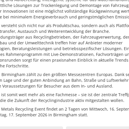
rittliche Lösungen zur Trockenlegung und Demontage von Fahrzeuge
er Innovationen ist eine möglichst vollständige Rückgewinnung wert
fe bei minimalem Energieverbrauch und geringstmöglichen Emissi
versteht sich nicht nur als Produktschau, sondern auch als Plattf
transfer, Austausch und Weiterentwicklung der Branche.
idungsträger aus Recyclingbetrieben, der Fahrzeugverwertung, d
bau und der Umwelttechnik treffen hier auf Anbieter moderner
ogien, Beratungsleistungen und betriebsspezifischer Lösungen. Ei
tiges Rahmenprogramm mit Live-Demonstrationen, Fachvorträgen u
onsrunden sorgt für einen praxisnahen Einblick in aktuelle Trend
he Fortschritte.
 Birmingham zählt zu den größten Messezentren Europas. Dank s
en Lage und der guten Anbindung an Bahn, Straße und Luftverkehr 
le Voraussetzungen für Besucher aus dem In- und Ausland.
ist somit weit mehr als eine Fachmesse – sie ist der zentrale Treff
, die die Zukunft der Recyclingindustrie aktiv mitgestalten wollen.
Metals Recycling Event findet an 2 Tagen von Mittwoch, 16. Septe
tag, 17. September 2026 in Birmingham statt.