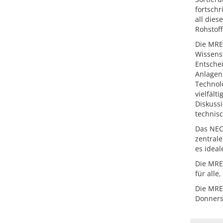
fortsch
all dies
Rohstof
Die MRE 
Wissens
Entsche
Anlagen
Technol
vielfäl
Diskussi
technisc
Das NEC
zentral
es idea
Die MRE 
für alle
Die MRE 
Donners