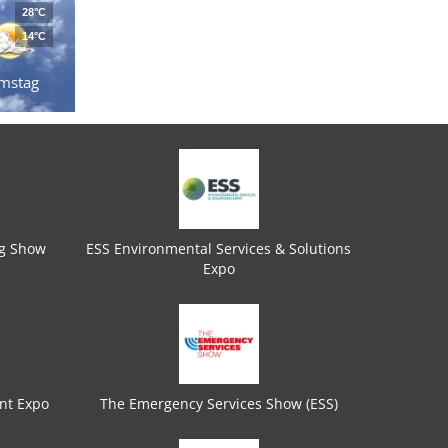
28°C
14°C
mstag
ng Show
ESS Environmental Services & Solutions
Expo
nt Expo
The Emergency Services Show (ESS)