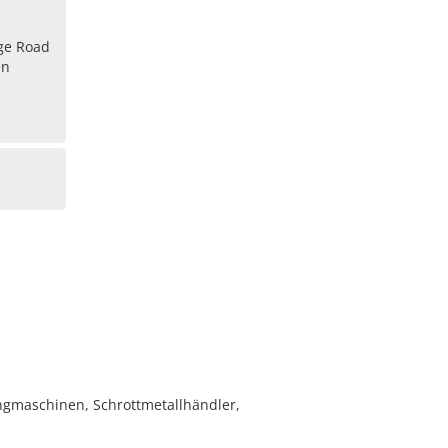
dge Road
en
ingmaschinen, Schrottmetallhändler,