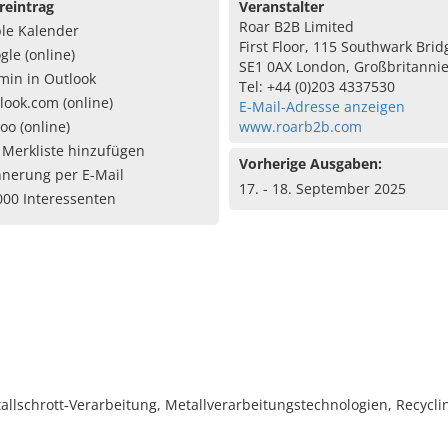
reintrag
Veranstalter
Roar B2B Limited
le Kalender
First Floor, 115 Southwark Bri
gle (online)
SE1 0AX London, Großbritanni
min in Outlook
Tel: +44 (0)203 4337530
look.com (online)
E-Mail-Adresse anzeigen
oo (online)
www.roarb2b.com
 Merkliste hinzufügen
Vorherige Ausgaben:
nnerung per E-Mail
17. - 18. September 2025
000 Interessenten
allschrott‑Verarbeitung, Metallverarbeitungstechnologien, Recycl