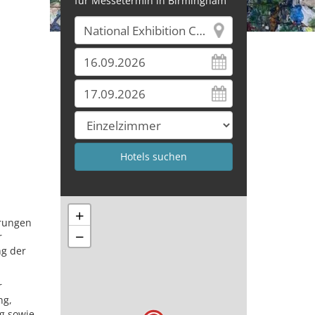
für Messetermin in Birmingham
+
erungen
−
r
ng der
r
ng,
ng sowie