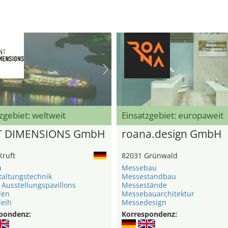
zgebiet: weltweit
Einsatzgebiet: europaweit
T DIMENSIONS GmbH
roana.design GmbH
Kruft
82031 Grünwald
u
Messebau
taltungstechnik
Messestandbau
 Ausstellungspavillons
Messestände
len
Messebauarchitektur
leih
Messedesign
pondenz:
Korrespondenz: