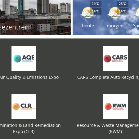
19°C
25°C
14°C
14°C
heute
morgen
Sa
sezentren
ir Quality & Emissions Expo
CARS Complete Auto Recycli
mination & Land Remediation
Resource & Waste Manageme
Expo (CLR)
(RWM)