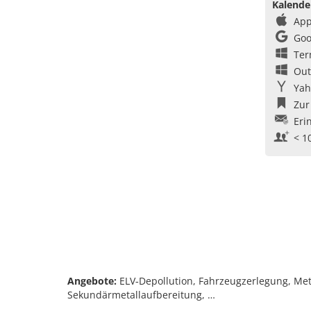
Kalende
App
Goo
Ter
Out
Yah
Zur
Eri
< 1
Angebote:
ELV‑Depollution, Fahrzeugzerlegung, Met
Sekundärmetallaufbereitung, …