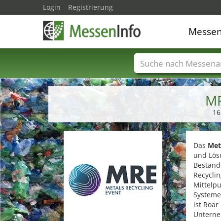
Login
Registrierung
Messe
Messenamen
Län
MR
16
Das
Met
und Lösu
Bestandt
Recyclin
Mittelpu
Systeme
ist Roar
Untern