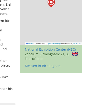
n. Ziel
voller
onen.
orm für
em
n
nd
Leaflet
|
Map data ©
OpenStreetMap
contributors,
CC-BY-SA
s und
National Exhibition Center (NEC)
Zentrum Birmingham: 21,56
km Luftlinie
einer
bietet
Messen in Birmingham
punkt
mber bis