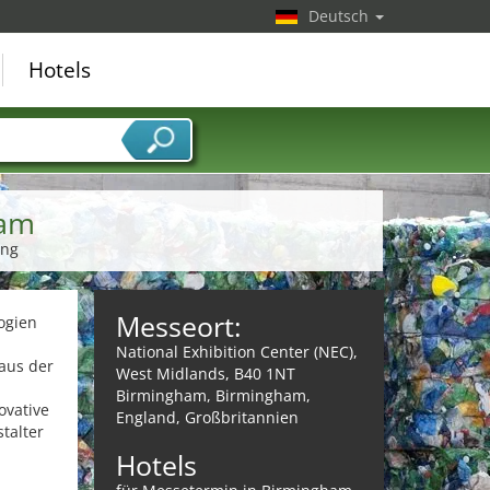
Deutsch
Hotels
ham
ing
Messeort:
ogien
National Exhibition Center (NEC),
aus der
West Midlands, B40 1NT
Birmingham, Birmingham,
ovative
England, Großbritannien
talter
Hotels