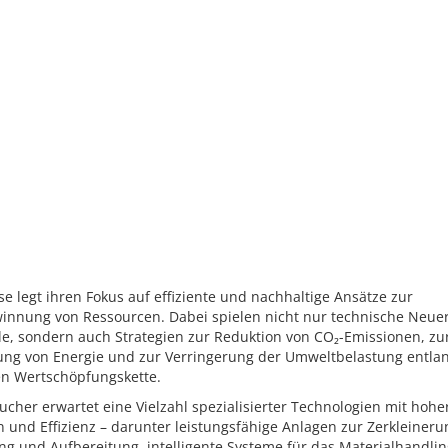
e legt ihren Fokus auf effiziente und nachhaltige Ansätze zur
innung von Ressourcen. Dabei spielen nicht nur technische Neu
le, sondern auch Strategien zur Reduktion von CO₂-Emissionen, zu
ung von Energie und zur Verringerung der Umweltbelastung entla
n Wertschöpfungskette.
cher erwartet eine Vielzahl spezialisierter Technologien mit hohe
n und Effizienz – darunter leistungsfähige Anlagen zur Zerkleineru
ng und Aufbereitung, intelligente Systeme für das Materialhandli