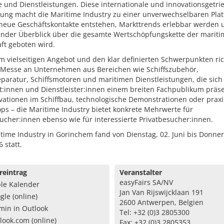
 und Dienstleistungen. Diese internationale und innovationsgetri
tung macht die Maritime Industry zu einer unverwechselbaren Plat
 neue Geschäftskontakte entstehen, Markttrends erlebbar werden 
nder Überblick über die gesamte Wertschöpfungskette der marit
ft geboten wird.
m vielseitigen Angebot und den klar definierten Schwerpunkten ric
e Messe an Unternehmen aus Bereichen wie Schiffszubehör,
eparatur, Schiffsmotoren und maritimen Dienstleistungen, die sich 
t:innen und Dienstleister:innen einem breiten Fachpublikum präse
vationen im Schiffbau, technologische Demonstrationen oder prax
ps – die Maritime Industry bietet konkrete Mehrwerte für
cher:innen ebenso wie für interessierte Privatbesucher:innen.
time Industry in Gorinchem fand von Dienstag, 02. Juni bis Donner
6 statt.
reintrag
Veranstalter
easyFairs SA/NV
le Kalender
Jan Van Rijswijcklaan 191
gle (online)
2600 Antwerpen, Belgien
min in Outlook
Tel: +32 (0)3 2805300
look.com (online)
Fax: +32 (0)3 2805353