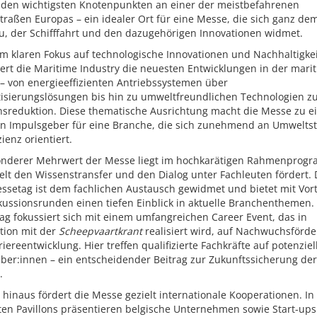
u den wichtigsten Knotenpunkten an einer der meistbefahrenen
raßen Europas – ein idealer Ort für eine Messe, die sich ganz de
au, der Schifffahrt und den dazugehörigen Innovationen widmet.
m klaren Fokus auf technologische Innovationen und Nachhaltigkei
ert die Maritime Industry die neuesten Entwicklungen in der mari
– von energieeffizienten Antriebssystemen über
isierungslösungen bis hin zu umweltfreundlichen Technologien z
nsreduktion. Diese thematische Ausrichtung macht die Messe zu 
en Impulsgeber für eine Branche, die sich zunehmend an Umwelts
zienz orientiert.
onderer Mehrwert der Messe liegt im hochkarätigen Rahmenprog
elt den Wissenstransfer und den Dialog unter Fachleuten fördert. 
essetag ist dem fachlichen Austausch gewidmet und bietet mit Vor
kussionsrunden einen tiefen Einblick in aktuelle Branchenthemen.
ag fokussiert sich mit einem umfangreichen Career Event, das in
tion mit der
Scheepvaartkrant
realisiert wird, auf Nachwuchsförd
iereentwicklung. Hier treffen qualifizierte Fachkräfte auf potenziel
ber:innen – ein entscheidender Beitrag zur Zukunftssicherung der
.
hinaus fördert die Messe gezielt internationale Kooperationen. In
ten Pavillons präsentieren belgische Unternehmen sowie Start-ups