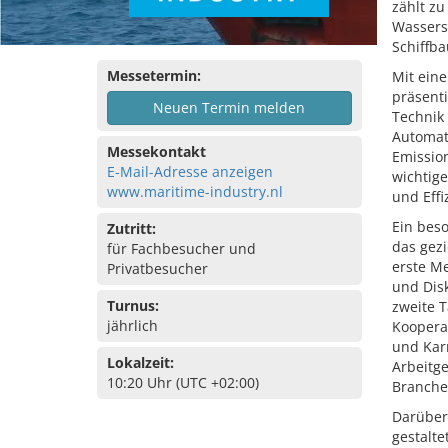
zählt z
Wasserst
Schiffb
Messetermin:
Mit eine
präsenti
Neuen Termin melden
Technik 
Automat
Messekontakt
Emissio
E-Mail-Adresse anzeigen
wichtig
www.maritime-industry.nl
und Effi
Ein bes
Zutritt:
das gezi
für Fachbesucher und
erste M
Privatbesucher
und Dis
Turnus:
zweite T
jährlich
Koopera
und Karr
Lokalzeit:
Arbeitge
10:20 Uhr (UTC +02:00)
Branche
Darüber 
gestalte