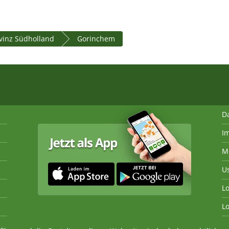
vinz Südholland
Gorinchem
D
I
M
U
Lo
Lo