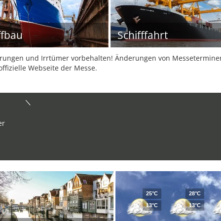
ffbau
Schifffahrt
ungen und Irrtümer vorbehalten! Änderungen von Messeterminen 
offizielle Webseite der Messe.
er
25°C
28°C
13°C
13°C