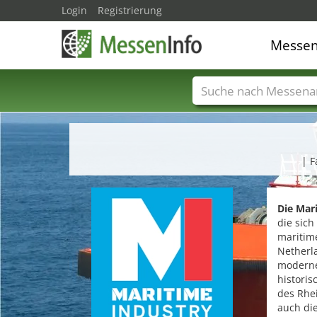
Login
Registrierung
Messe
Messenamen
Län
| F
Die Mar
die sich
maritime
Netherl
moderne
historis
des Rhei
auch die