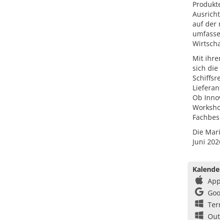
Produkte
Ausrich
auf der
umfasse
Wirtscha
Mit ihre
sich di
Schiffsr
Lieferan
Ob Inno
Worksho
Fachbesu
Die Mari
Juni 202
Kalende
App
Goo
Ter
Out