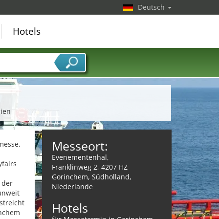
Deutsch
Hotels
gien
Messeort:
smesse,
Evenementenhal,
yfairs
Franklinweg 2, 4207 HZ
m
Gorinchem, Südholland,
 der
Niederlande
unweit
streicht
Hotels
inchem