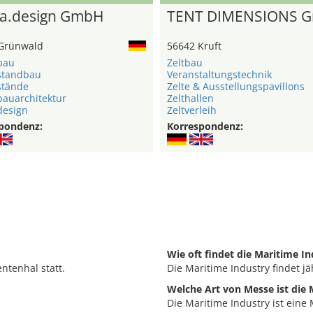
a.design GmbH
TENT DIMENSIONS 
Grünwald
56642 Kruft
bau
Zeltbau
standbau
Veranstaltungstechnik
stände
Zelte & Ausstellungspavillons
auarchitektur
Zelthallen
esign
Zeltverleih
pondenz:
Korrespondenz:
Wie oft findet die Maritime In
ntenhal statt.
Die Maritime Industry findet jäh
Welche Art von Messe ist die 
Die Maritime Industry ist eine 