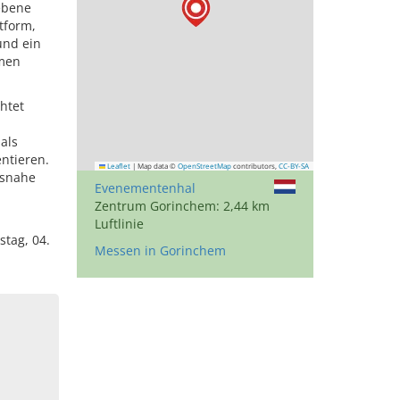
ebene
tform,
und ein
imen
htet
als
ntieren.
Leaflet
|
Map data ©
OpenStreetMap
contributors,
CC-BY-SA
isnahe
Evenementenhal
Zentrum Gorinchem: 2,44 km
Luftlinie
stag, 04.
Messen in Gorinchem