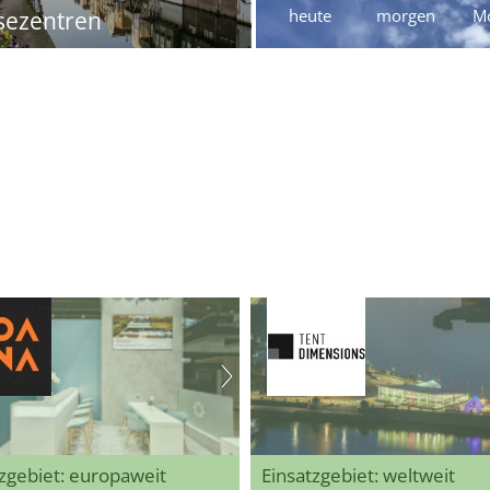
heute
morgen
M
sezentren
zgebiet: europaweit
Einsatzgebiet: weltweit