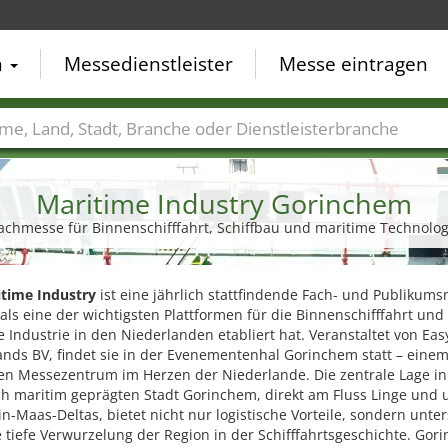
n
Messedienstleister
Messe eintragen
der
Städte
Branchen
Dienstleisterbranchen
Maritime Industry Gorinchem
achmesse für Binnenschifffahrt, Schiffbau und maritime Technolo
itime Industry
ist eine jährlich stattfindende Fach- und Publikum
 als eine der wichtigsten Plattformen für die Binnenschifffahrt und
 Industrie in den Niederlanden etabliert hat. Veranstaltet von Eas
ands BV, findet sie in der Evenementenhal Gorinchem statt – eine
n Messezentrum im Herzen der Niederlande. Die zentrale Lage in
ch maritim geprägten Stadt Gorinchem, direkt am Fluss Linge und 
n-Maas-Deltas, bietet nicht nur logistische Vorteile, sondern unter
 tiefe Verwurzelung der Region in der Schifffahrtsgeschichte. Gor