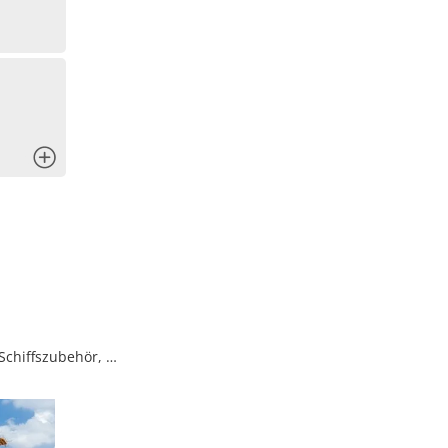
x
 Schiffszubehör, …