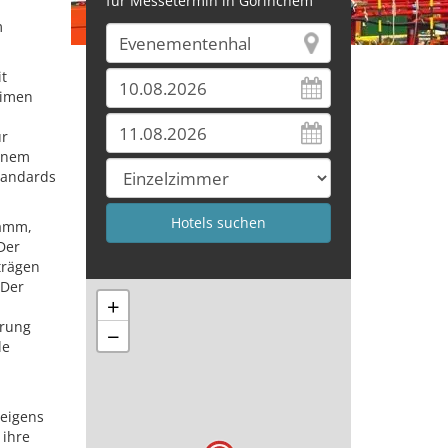
für Messetermin in Gorinchem
m
t
timen
ur
einem
tandards
ramm,
Der
trägen
 Der
+
erung
−
le
 eigens
 ihre