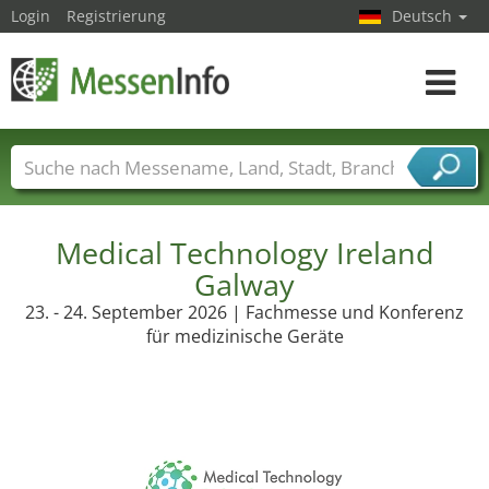
Login
Registrierung
Deutsch
Toggle
navigat
Messenamen
Länder
Städte
Branchen
Dienstleisterbranchen
Medical Technology Ireland
Galway
23. - 24. September 2026 | Fachmesse und Konferenz
für medizinische Geräte