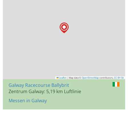
Leaflet
|
Map data ©
OpenStreetMap
contributors,
CC-BY-SA
Galway Racecourse Ballybrit
Zentrum Galway: 5,19 km Luftlinie
Messen in Galway