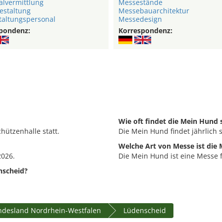
alvermittlung
Messestände
estaltung
Messebauarchitektur
taltungspersonal
Messedesign
pondenz:
Korrespondenz:
Wie oft findet die Mein Hund 
hützenhalle statt.
Die Mein Hund findet jährlich s
Welche Art von Messe ist die
2026.
Die Mein Hund ist eine Messe 
nscheid?
desland Nordrhein-Westfalen
Lüdenscheid