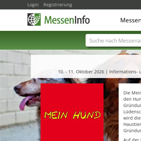
Login
Registrierung
Messe
Messenamen
Län
10. - 11. Oktober 2026 | Information
Die Mei
den Hund
Gründun
Lüdensch
wird die
Haustier
Gründun
Auf der 