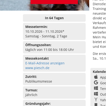
Dienstl
Trainin
neueste
In 64 Tagen
direkt 
Verkauf
Messetermin:
Rahmenp
10.10.2026 - 11.10.2026*
vertiefe
Samstag - Sonntag, 2 Tage
Mein Hun
bietet e
Öffnungszeiten:
und Kon
täglich von 11:00 bis 18:00 Uhr
Die ers
Messekontakt
Sa., 10.
E-Mail-Adresse anzeigen
www.piesch.de
Kalende
Zutritt:
App
Publikumsmesse
Goo
Ter
Turnus:
Out
jährlich
Yah
Gründungsjahr:
Zur