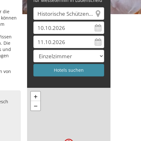
für Messetermin in Lüdenscheid
r die
d können
em
issen
. Die
ns und
ungen
n von
+
esch
−