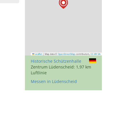
Leaflet
|
Map data ©
OpenStreetMap
contributors,
CC-BY-SA
Historische Schützenhalle
Zentrum Lüdenscheid: 1,97 km
Luftlinie
Messen in Lüdenscheid