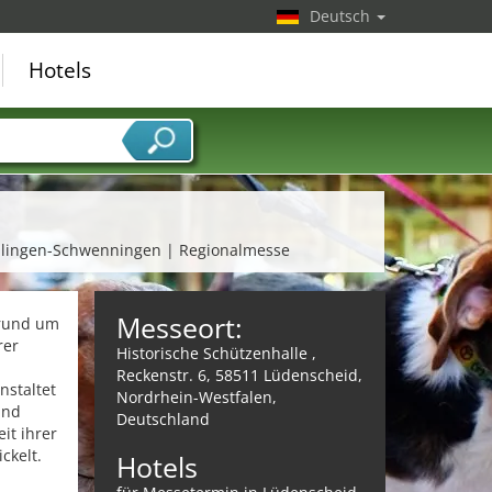
Deutsch
Hotels
illingen-Schwenningen | Regionalmesse
Messeort:
 rund um
rer
Historische Schützenhalle ,
Reckenstr. 6, 58511 Lüdenscheid,
nstaltet
Nordrhein-Westfalen,
und
Deutschland
it ihrer
ckelt.
Hotels