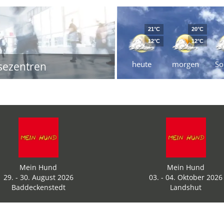
21°C
20°C
12°C
12°C
heute
morgen
So
sezentren
Mein Hund
Mein Hund
29. - 30. August 2026
03. - 04. Oktober 2026
Baddeckenstedt
Landshut