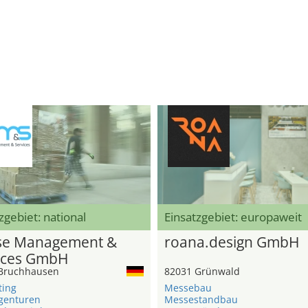
zgebiet: national
Einsatzgebiet: europaweit
e Management &
roana.design GmbH
ices GmbH
Bruchhausen
82031 Grünwald
ting
Messebau
genturen
Messestandbau