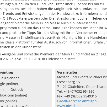
eistungen rund um den Hund, von Futter über Zubehör bis hin zu
gsangeboten. Besucher haben die Möglichkeit, sich umfassend übe
n Trends und Entwicklungen in der Hundewelt zu informieren un
vor Ort Produkte erwerben oder Dienstleistungen buchen. Neben d
sangebot bietet die Mein Hund Messe auch ein interessantes
rogramm rund um das Thema Hund. Hier können Besucher ihr W
n und praktische Tipps für den Alltag mit ihrem Vierbeiner erhalten
d Messe in Sindelfingen ist somit ein Highlight für alle Hundefa
ine ideale Plattform für den Austausch von Informationen, Erfahr
takten in der Hundeszene.
te Ausgabe und somit die Premiere der Mein Hund findet an 2 Tage
10.2026 bis So., 11.10.2026 in Lüdenscheid statt.
reintrag
Veranstalter
Messen und Events Michael Pi
le Kalender
Froschberg 15
gle (online)
71121 Gäufelden, Deutschland
min in Outlook
Tel: +49 (0)7032 954930
look.com (online)
Fax: +49 (0)7032 9549315
oo (online)
E-Mail-Adresse anzeigen
www.piesch.de
 Merkliste hinzufügen