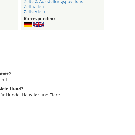
Zelte & Ausstellungspavillons
Zelthallen
Zeltverleih
Korrespondenz:
statt?
tatt.
 Mein Hund?
für Hunde, Haustier und Tiere.