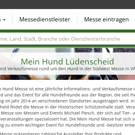
n
Messedienstleister
Messe eintragen
der
Städte
Branchen
Dienstleisterbranchen
Mein Hund Lüdenscheid
s- und Verkaufsmesse rund um den Hund in der Südwest Messe in V
n Hund Messe ist eine jährliche Informations- und Verkaufsmesse
 und das Event für alle Hundefreunde aus der Region, die seit ih
g im Jahr 2014 an verschiedenen Standorten ausgetragen wird. In
eid findet die Messe in der Historischen Schützenhalle statt. Vera
 Messe von Messen und Events Michael Piesch, der sich auf Tier- 
veranstaltungen spezialisiert hat. Die Mein Hund Messe hat sich se
g zu einem wichtigen Event für Hundefreunde und -besitzer entwi
Messe präsentieren zahlreiche Aussteller ihre Produkte und