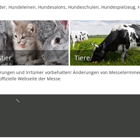
der, Hundeleinen, Hundesalons, Hundeschulen, Hundespielzeug,
tier
Tiere
ungen und Irrtümer vorbehalten! Änderungen von Messeterminen 
offizielle Webseite der Messe.