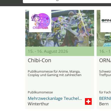
15. - 16. August 2026
16. - 
Chibi-Con
ORN
Publikumsmesse für Anime, Manga,
Schwei
Cosplay und Gaming mit zahlreichen
Treffpu
Workshops und abwechslungsreichen
Bühnen Shows
Publikumsmesse
für Fac
Mehrzweckanlage Teuchelweiher
BERN
Winterthur
Bern