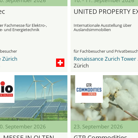
 10. September 2026
10. - 11. September 2026
ec
UNITED PROPERTY E
r Fachmesse für Elektro-,
Internationale Ausstellung über
- und Energietechnik
Auslandsimmobilien
hbesucher
für Fachbesucher und Privatbesuc
 Zürich
Rena
h
Zürich
 20. September 2026
23. September 2026
- MESSE IN OLTEN
GTR Commodities