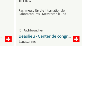
-
Fachmesse für die internationale
Laboratoriums-, Messtechnik und
Automatik in der Chemie in Lausanne
für Fachbesucher
nternational de Conférences de Genève - CICG
Beaulieu - Center de congrès et d'expositions
Lausanne