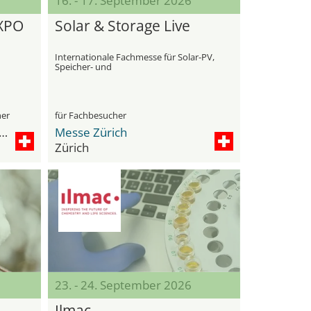
16. - 17. September 2026
XPO
Solar & Storage Live
Internationale Fachmesse für Solar-PV,
Speicher- und
Komplementärtechnologien
her
für Fachbesucher
issance Zurich Tower Hotel
Messe Zürich
Zürich
23. - 24. September 2026
Ilmac