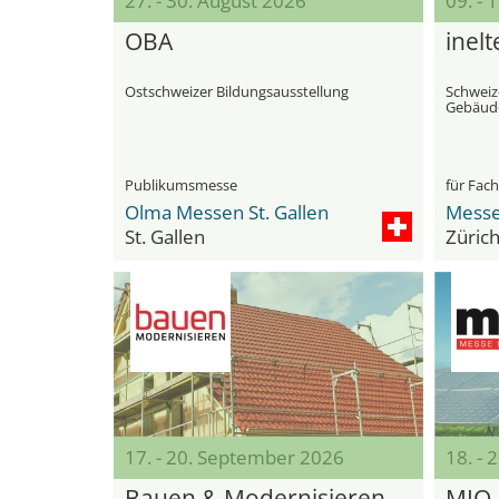
27. - 30. August 2026
09. -
OBA
inelt
Ostschweizer Bildungsausstellung
Schweize
Gebäude
Publikumsmesse
für Fac
Olma Messen St. Gallen
Messe
St. Gallen
Züric
17. - 20. September 2026
18. -
Bauen & Modernisieren
MIO 