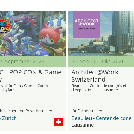
 27. September 2026
30. Sep. - 01. Okt. 2026
CH POP CON & Game
Architect@Work
w
Switzerland
ival für Film-, Game-, Comic-
Beaulieu - Center de congrès et
playfans!
d'expositions in Lausanne
hbesucher und Privatbesucher
für Fachbesucher
 Zürich
Beauli
h
Lausanne