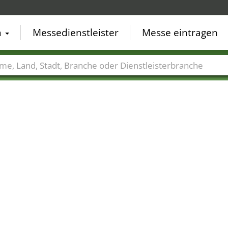
n
Messedienstleister
Messe eintragen
der
Städte
Branchen
Dienstleisterbranchen