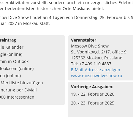
seraktivitäten vorstellt, sondern auch ein unvergessliches Erlebni
er bedeutendsten historischen Orte Moskaus bietet.
cow Dive Show findet an 4 Tagen von Donnerstag, 25. Februar bis 
uar 2027 in Moskau statt.
reintrag
Veranstalter
Moscow Dive Show
le Kalender
St. Vodnikov,d. 2/17, office 9
gle (online)
125362 Moskau, Russland
min in Outlook
Tel: +7 499 110 4837
look.com (online)
E-Mail-Adresse anzeigen
oo (online)
www.moscowdiveshow.ru
 Merkliste hinzufügen
Vorherige Ausgaben:
nnerung per E-Mail
19. - 22. Februar 2026
000 Interessenten
20. - 23. Februar 2025