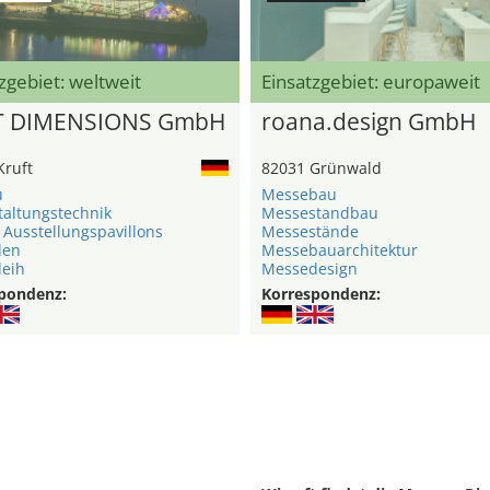
zgebiet: weltweit
Einsatzgebiet: europaweit
T DIMENSIONS GmbH
roana.design GmbH
Kruft
82031 Grünwald
u
Messebau
taltungstechnik
Messestandbau
 Ausstellungspavillons
Messestände
len
Messebauarchitektur
leih
Messedesign
pondenz:
Korrespondenz: