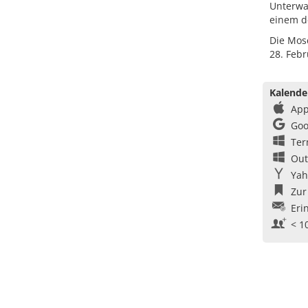
Unterwas
einem d
Die Mos
28. Febr
Kalende
App
Goo
Ter
Out
Yah
Zur
Eri
< 1