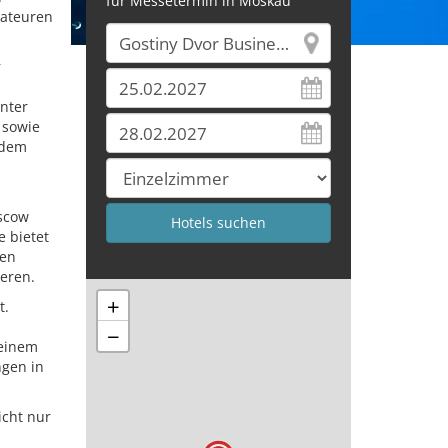
für Messetermin in Moskau
mateuren
r
unter
 sowie
udem
oscow
e bietet
sen
eren.
+
t.
−
 einem
ngen in
icht nur