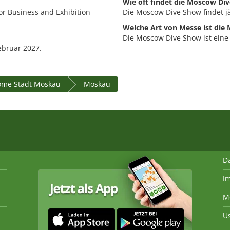
Wie oft findet die Moscow Div
or Business and Exhibition
Die Moscow Dive Show findet jäh
Welche Art von Messe ist die
Die Moscow Dive Show ist eine
ebruar 2027.
ome Stadt Moskau
Moskau
D
I
M
U