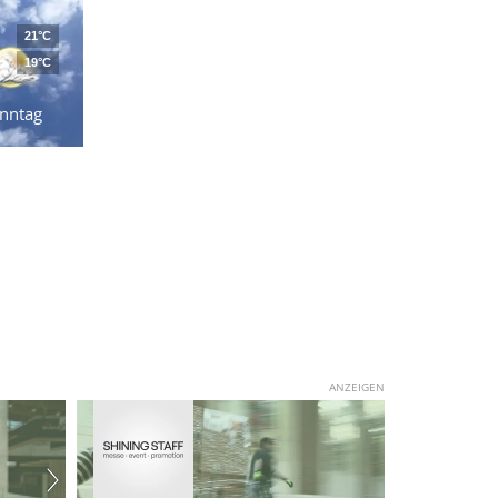
21°C
19°C
nntag
ANZEIGEN