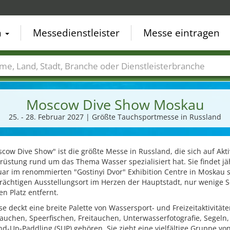
n
Messedienstleister
Messe eintragen
der
Städte
Branchen
Dienstleisterbranchen
Moscow Dive Show Moskau
25. - 28. Februar 2027 | Größte Tauchsportmesse in Russland
cow Dive Show" ist die größte Messe in Russland, die sich auf Akti
üstung rund um das Thema Wasser spezialisiert hat. Sie findet jä
ar im renommierten "Gostinyi Dvor" Exhibition Centre in Moskau s
rächtigen Ausstellungsort im Herzen der Hauptstadt, nur wenige S
n Platz entfernt.
e deckt eine breite Palette von Wassersport- und Freizeitaktivitäte
uchen, Speerfischen, Freitauchen, Unterwasserfotografie, Segeln,
d-Up-Paddling (SUP) gehören. Sie zieht eine vielfältige Gruppe vo