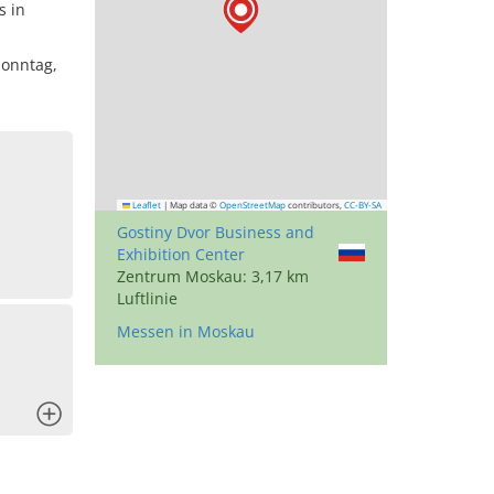
s in
Sonntag,
Leaflet
|
Map data ©
OpenStreetMap
contributors,
CC-BY-SA
Gostiny Dvor Business and
Exhibition Center
Zentrum Moskau: 3,17 km
Luftlinie
Messen in Moskau
x