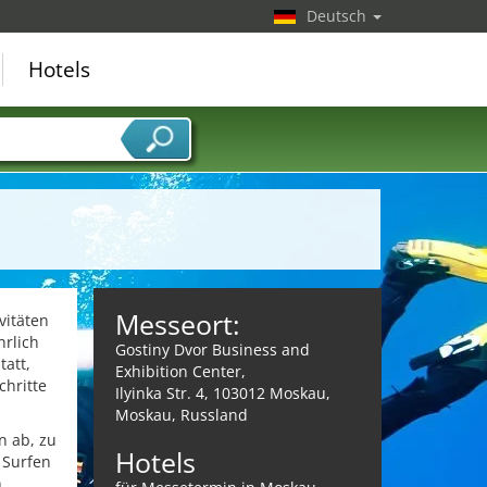
Deutsch
Hotels
Messeort:
vitäten
hrlich
Gostiny Dvor Business and
tatt,
Exhibition Center,
chritte
Ilyinka Str. 4, 103012 Moskau,
Moskau, Russland
n ab, zu
Hotels
 Surfen
n