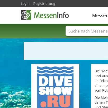
Login
Registrierung
Messe
Messenamen
Län
Die "Mos
und Ausr
im Febru
einem p
vom Rote
Die Mess
denen Ta
und Stan