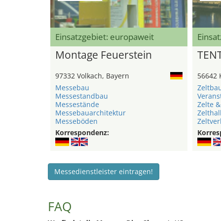
Einsatzgebiet: europaweit
Einsat
Montage Feuerstein
TEN
97332 Volkach, Bayern
56642 
Messebau
Zeltba
Messestandbau
Verans
Messestände
Zelte &
Messebauarchitektur
Zelthal
Messeböden
Zeltver
Korrespondenz:
Korres
Messedienstleister eintragen!
FAQ