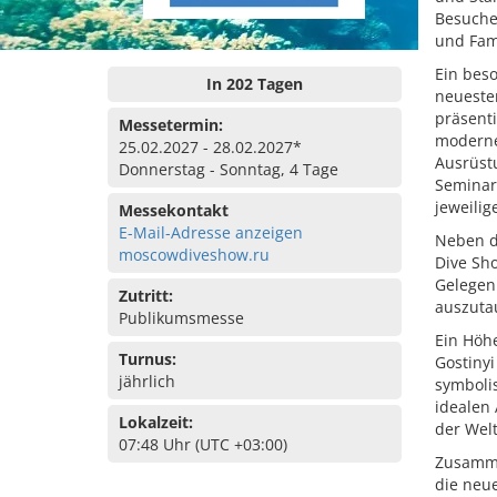
Besuche
und Fami
Ein bes
In 202 Tagen
neueste
präsenti
Messetermin:
moderne
25.02.2027 - 28.02.2027*
Ausrüst
Donnerstag - Sonntag, 4 Tage
Seminare
jeweilig
Messekontakt
E-Mail-Adresse anzeigen
Neben d
moscowdiveshow.ru
Dive Sho
Gelegen
Zutritt:
auszuta
Publikumsmesse
Ein Höh
Turnus:
Gostinyi
jährlich
symboli
idealen
Lokalzeit:
der Welt
07:48 Uhr (UTC +03:00)
Zusamme
die neu