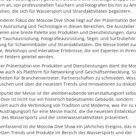
rn an, von professionellen Tauchern und Fotografen bis hin zu A
lien, die sich für Wassersport und Strandaktivitäten begeistern.
onderer Fokus der Moscow Dive Show liegt auf der Präsentation de
n Ausrüstung und Technologie in diesen Bereichen. Die Aussteller
eren eine breite Palette von Produkten und Dienstleistungen, dar
 Tauchausrüstung, Fotografieausrüstung, Segel- und Surfzubehör
ung für Schwimmbäder und Strandaktivitäten. Die Messe bietet z
, Workshops und interaktive Erlebnisse, die von Experten in ihren
en Feldern geleitet werden.
er Präsentation von Produkten und Dienstleistungen dient die M
w auch als Plattform für Networking und Geschäftsentwicklung. Si
heiten für Branchenvertreter, Partnerschaften zu schmieden, Wis
uschen und über die neuesten Trends und Innovationen zu diskuti
epunkt der Messe ist der atemberaubende Veranstaltungsort selbs
 Dvor ist nicht nur ein historisch bedeutsames Gebäude, sondern
siert auch die Verbindung von Tradition und Moderne, was ihn zu
 Austragungsort für eine Messe macht, die die neuesten Entwicklu
 des Wassersports und der Unterwasseraktivitäten präsentiert.
nfassend ist die Moscow Dive Show ein jährliches Ereignis, das n
esten Trends und Produkte im Bereich des Wassersports und der