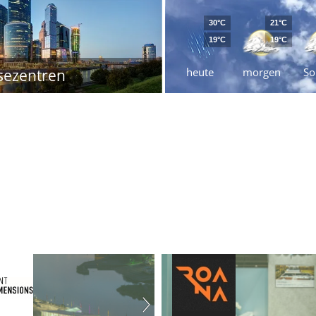
30°C
21°C
19°C
19°C
heute
morgen
So
sezentren