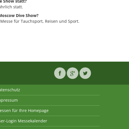
e Show statt?
rlich statt.
 Moscow Dive Show?
 Messe für Tauchsport, Reisen und Sport.
atenschutz
mpressum
essen für Ihre Homepage
ser-Login Messekalender