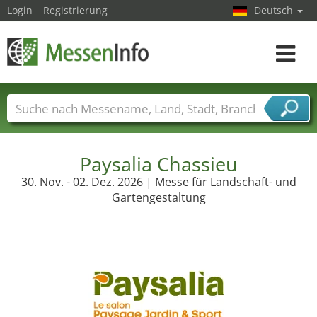
Login
Registrierung
Deutsch
Toggle
navigat
Messenamen
Länder
Städte
Branchen
Dienstleisterbranchen
Paysalia Chassieu
30. Nov. - 02. Dez. 2026 | Messe für Landschaft- und
Gartengestaltung