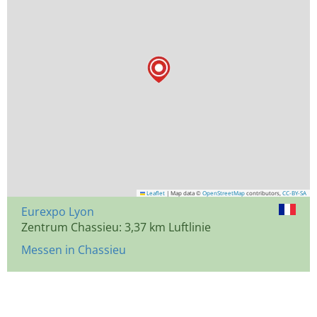
Leaflet
|
Map data ©
OpenStreetMap
contributors,
CC-BY-SA
Eurexpo Lyon
Zentrum Chassieu: 3,37 km Luftlinie
Messen in Chassieu