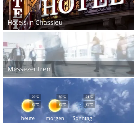
Hotels in Chassieu
Messezentren
29°C
30°C
21°C
23°C
23°C
23°C
heute
morgen
Sonntag