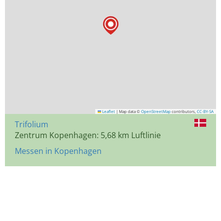
Leaflet
|
Map data ©
OpenStreetMap
contributors,
CC-BY-SA
Trifolium
Zentrum Kopenhagen: 5,68 km Luftlinie
Messen in Kopenhagen