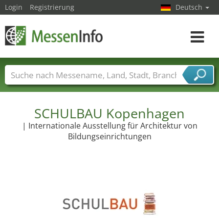
Login
Registrierung
Deutsch
Toggle
navigat
Messenamen
Länder
Städte
Branchen
Dienstleisterbranchen
SCHULBAU Kopenhagen
| Internationale Ausstellung für Architektur von
Bildungseinrichtungen