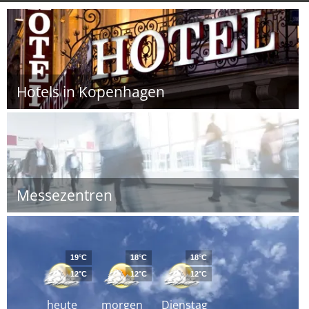
Hotels in Kopenhagen
Messezentren
19°C
18°C
18°C
12°C
12°C
12°C
heute
morgen
Dienstag