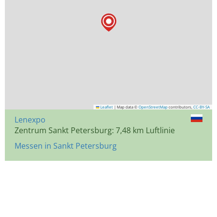
Leaflet
|
Map data ©
OpenStreetMap
contributors,
CC-BY-SA
Lenexpo
Zentrum Sankt Petersburg: 7,48 km Luftlinie
Messen in Sankt Petersburg