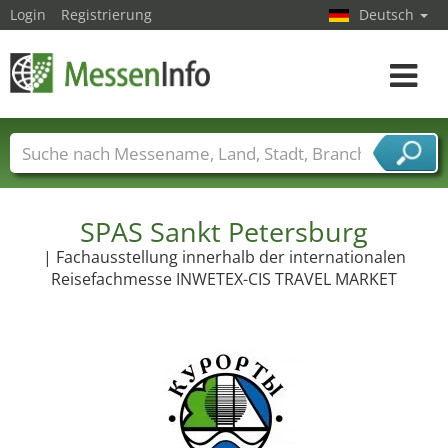
Login
Registrierung
Deutsch
Toggle
navigat
Messenamen
Länder
Städte
Branchen
Dienstleisterbranchen
SPAS Sankt Petersburg
| Fachausstellung innerhalb der internationalen
Reisefachmesse INWETEX-CIS TRAVEL MARKET