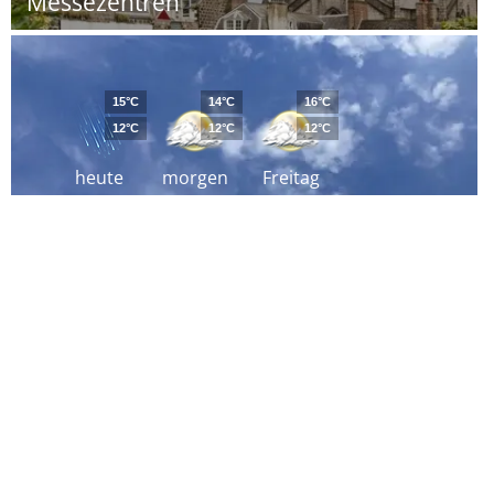
Messezentren
15°C
14°C
16°C
12°C
12°C
12°C
heute
morgen
Freitag