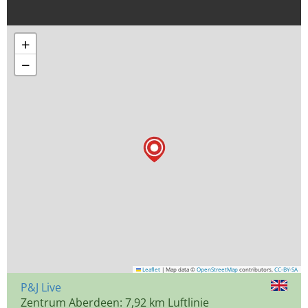
+
−
Leaflet
|
Map data ©
OpenStreetMap
contributors,
CC-BY-SA
P&J Live
Zentrum Aberdeen: 7,92 km Luftlinie