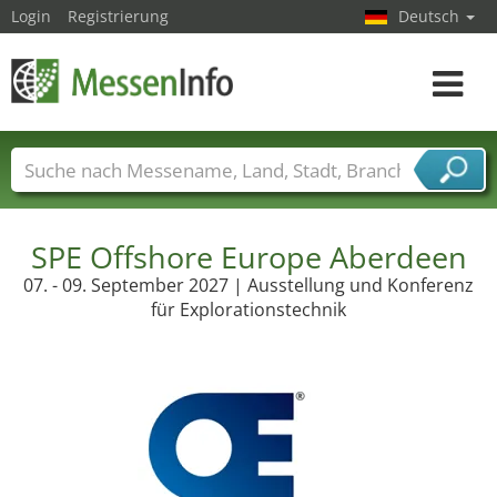
Login
Registrierung
Deutsch
Toggle
navigat
Messenamen
Länder
Städte
Branchen
Dienstleisterbranchen
SPE Offshore Europe Aberdeen
07. - 09. September 2027 | Ausstellung und Konferenz
für Explorationstechnik