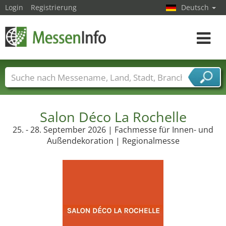
Login
Registrierung
Deutsch
Toggle
navigat
Messenamen
Länder
Städte
Branchen
Dienstleisterbranchen
Salon Déco La Rochelle
25. - 28. September 2026 | Fachmesse für Innen- und
Außendekoration | Regionalmesse