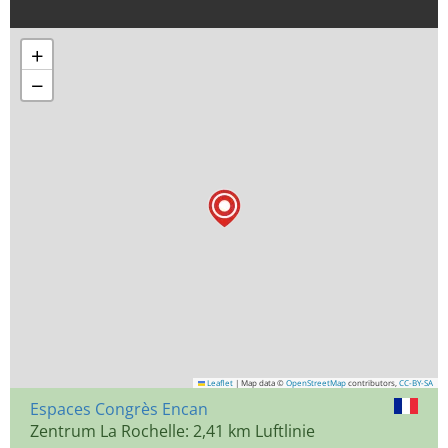
+
−
Leaflet
|
Map data ©
OpenStreetMap
contributors,
CC-BY-SA
Espaces Congrès Encan
Zentrum La Rochelle: 2,41 km Luftlinie