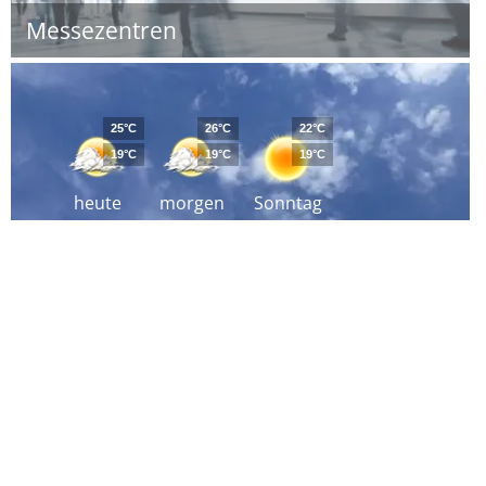
Messezentren
25°C
26°C
22°C
19°C
19°C
19°C
heute
morgen
Sonntag