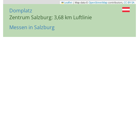
Leaflet
|
Map data ©
OpenStreetMap
contributors,
CC-BY-SA
Domplatz
Zentrum Salzburg: 3,68 km Luftlinie
Messen in Salzburg