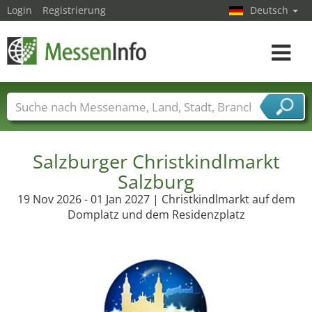
Login
Registrierung
Deutsch
Toggle
navigat
Messenamen
Länder
Städte
Branchen
Dienstleisterbranchen
Salzburger Christkindlmarkt
Salzburg
19 Nov 2026 - 01 Jan 2027 | Christkindlmarkt auf dem
Domplatz und dem Residenzplatz