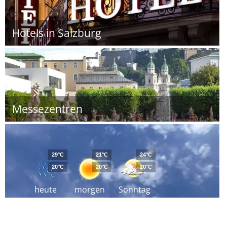
Hotels in Salzburg
Messezentren
29°C
21°C
24°C
20°C
20°C
20°C
heute
morgen
Sonntag