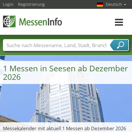
Login
Registrierung
Deutsch
Toggle
navigat
Messenamen
Länder
Städte
Branchen
Dienstleisterbranchen
1 Messen in Seesen ab Dezember
2026
Messekalender mit aktuell 1 Messen ab Dezember 2026