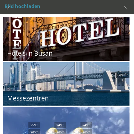
Bild hochladen
Hotels in Busan
Messezentren
25°C
24°C
24°C
26°C
26°C
26°C