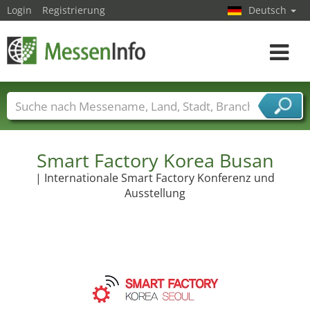
Login
Registrierung
Deutsch
Toggle
navigat
Messenamen
Länder
Städte
Branchen
Dienstleisterbranchen
Smart Factory Korea Busan
| Internationale Smart Factory Konferenz und
Ausstellung