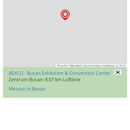
Leaflet
|
Map data ©
OpenStreetMap
contributors,
CC-BY-SA
BEXCO - Busan Exhibition & Convention Center
Zentrum Busan: 8,07 km Luftlinie
Messen in Busan