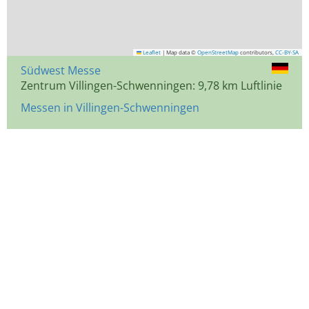
Leaflet
|
Map data ©
OpenStreetMap
contributors,
CC-BY-SA
Südwest Messe
Zentrum Villingen-Schwenningen: 9,78 km Luftlinie
Messen in Villingen-Schwenningen