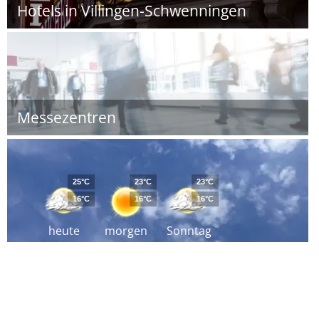
Hotels in Villingen-Schwenningen
Messezentren
25°C
23°C
23°C
16°C
16°C
16°C
heute
morgen
Sonntag