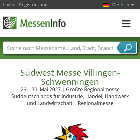
Login
Registrierung
Deutsch
Toggle
navigat
Messenamen
Länder
Städte
Branchen
Dienstleisterbranchen
Südwest Messe Villingen-
Schwenningen
26. - 30. Mai 2027 | Größte Regionalmesse
Süddeutschlands für Industrie, Handel, Handwerk
und Landwirtschaft | Regionalmesse