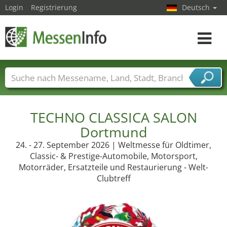
Login
Registrierung
Deutsch
Toggle
navigat
Messenamen
Länder
Städte
Branchen
Dienstleisterbranchen
TECHNO CLASSICA SALON
Dortmund
24. - 27. September 2026 | Weltmesse für Oldtimer,
Classic- & Prestige-Automobile, Motorsport,
Motorräder, Ersatzteile und Restaurierung - Welt-
Clubtreff