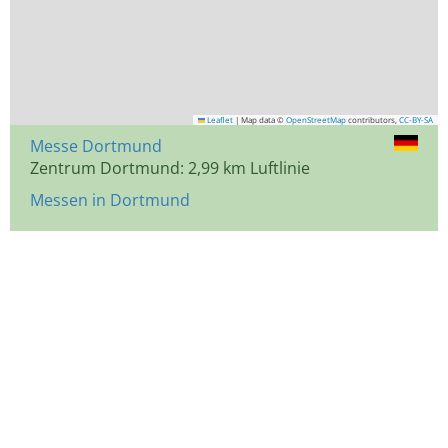
Leaflet
|
Map data ©
OpenStreetMap
contributors,
CC-BY-SA
Messe Dortmund
Zentrum Dortmund: 2,99 km Luftlinie
Messen in Dortmund