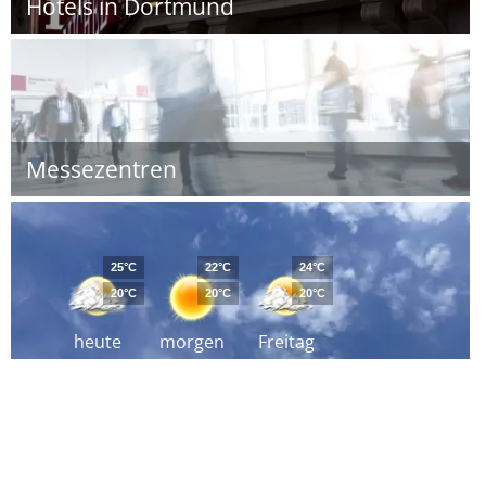
Hotels in Dortmund
Messezentren
25°C
22°C
24°C
20°C
20°C
20°C
heute
morgen
Freitag