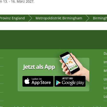
 13. - 16. März 2027.
Provinz England
Metropoldistrikt Birmingham
Birming
D
I
M
U
Lo
Lo