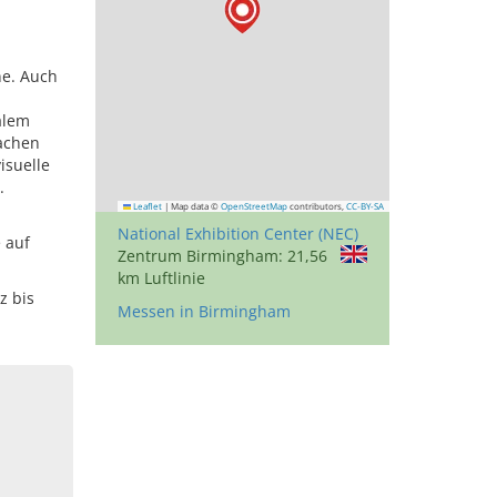
ne. Auch
alem
achen
isuelle
.
Leaflet
|
Map data ©
OpenStreetMap
contributors,
CC-BY-SA
National Exhibition Center (NEC)
e auf
Zentrum Birmingham: 21,56
km Luftlinie
z bis
Messen in Birmingham