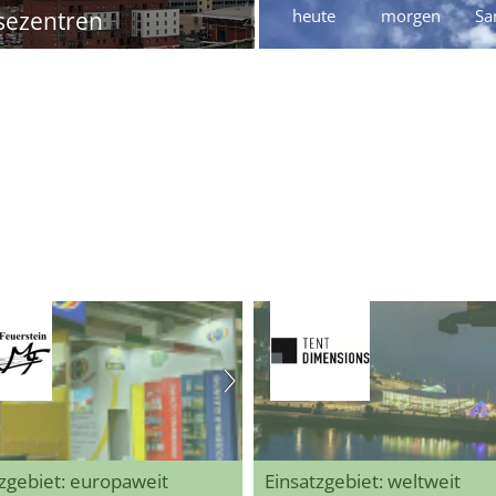
heute
morgen
Sa
sezentren
zgebiet: europaweit
Einsatzgebiet: weltweit