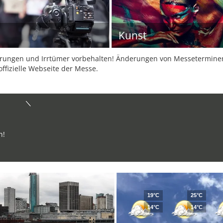
Kunst
ungen und Irrtümer vorbehalten! Änderungen von Messeterminen 
offizielle Webseite der Messe.
n!
19°C
25°C
14°C
14°C