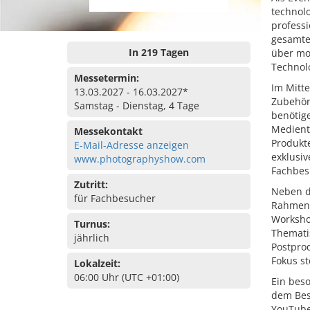
technolo
professi
gesamte 
In 219 Tagen
über mod
Technolo
Messetermin:
Im Mitte
13.03.2027 - 16.03.2027*
Zubehör 
Samstag - Dienstag, 4 Tage
benötige
Mediente
Messekontakt
Produkte
E-Mail-Adresse anzeigen
exklusi
www.photographyshow.com
Fachbes
Zutritt:
Neben d
für Fachbesucher
Rahmenp
Worksho
Turnus:
Themati
jährlich
Postprod
Fokus st
Lokalzeit:
06:00 Uhr (UTC +01:00)
Ein beso
dem Besu
YouTube