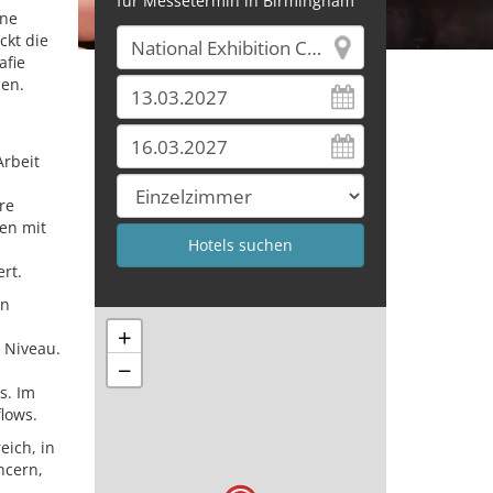
für Messetermin in Birmingham
ine
ckt die
afie
ien.
Arbeit
re
en mit
rt.
en
+
 Niveau.
−
s. Im
lows.
eich, in
ncern,