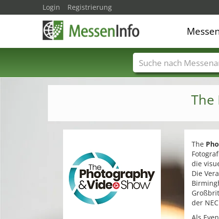
Login
Registrierung
Messe
Messenamen
Län
The
The
Pho
Fotograf
die visu
Die Vera
Birming
Großbri
der NEC 
Als Eve