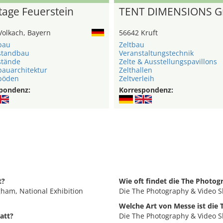
age Feuerstein
TENT DIMENSIONS 
Volkach, Bayern
56642 Kruft
bau
Zeltbau
standbau
Veranstaltungstechnik
stände
Zelte & Ausstellungspavillons
auarchitektur
Zelthallen
böden
Zeltverleih
pondenz:
Korrespondenz:
t?
Wie oft findet die The Photog
ham, National Exhibition
Die The Photography & Video Sh
Welche Art von Messe ist die
att?
Die The Photography & Video Sh