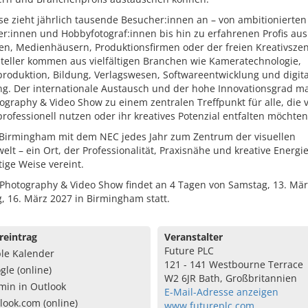
e zieht jährlich tausende Besucher:innen an – von ambitionierten
er:innen und Hobbyfotograf:innen bis hin zu erfahrenen Profis aus
en, Medienhäusern, Produktionsfirmen oder der freien Kreativsze
steller kommen aus vielfältigen Branchen wie Kameratechnologie,
roduktion, Bildung, Verlagswesen, Softwareentwicklung und digit
ng. Der internationale Austausch und der hohe Innovationsgrad m
ography & Video Show zu einem zentralen Treffpunkt für alle, die v
professionell nutzen oder ihr kreatives Potenzial entfalten möchten
 Birmingham mit dem NEC jedes Jahr zum Zentrum der visuellen
lt – ein Ort, der Professionalität, Praxisnähe und kreative Energi
tige Weise vereint.
 Photography & Video Show findet an 4 Tagen von Samstag, 13. Mär
, 16. März 2027 in Birmingham statt.
reintrag
Veranstalter
Future PLC
le Kalender
121 - 141 Westbourne Terrace
gle (online)
W2 6JR Bath, Großbritannien
min in Outlook
E-Mail-Adresse anzeigen
look.com (online)
www.futureplc.com