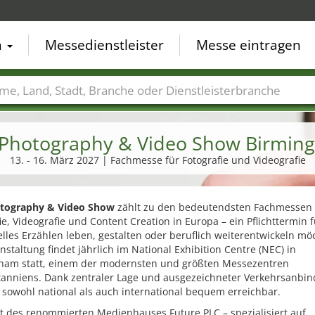
n
Messedienstleister
Messe eintragen
der
Städte
Branchen
Dienstleisterbranchen
 Photography & Video Show Birmin
13. - 16. März 2027 | Fachmesse für Fotografie und Videografie
tography & Video Show
zählt zu den bedeutendsten Fachmessen 
ie, Videografie und Content Creation in Europa – ein Pflichttermin fü
elles Erzählen leben, gestalten oder beruflich weiterentwickeln mö
nstaltung findet jährlich im National Exhibition Centre (NEC) in
ham statt, einem der modernsten und größten Messezentren
tanniens. Dank zentraler Lage und ausgezeichneter Verkehrsanbin
sowohl national als auch international bequem erreichbar.
nt des renommierten Medienhauses Future PLC – spezialisiert auf