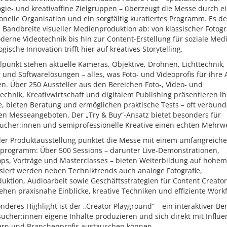
gie- und kreativaffine Zielgruppen – überzeugt die Messe durch e
onelle Organisation und ein sorgfältig kuratiertes Programm. Es de
Bandbreite visueller Medienproduktion ab: von klassischer Fotogr
erne Videotechnik bis hin zur Content-Erstellung für soziale Med
gische Innovation trifft hier auf kreatives Storytelling.
lpunkt stehen aktuelle Kameras, Objektive, Drohnen, Lichttechnik,
und Softwarelösungen – alles, was Foto- und Videoprofis für ihre 
n. Über 250 Aussteller aus den Bereichen Foto-, Video- und
chnik, Kreativwirtschaft und digitalem Publishing präsentieren ih
, bieten Beratung und ermöglichen praktische Tests – oft verbund
ven Messeangeboten. Der „Try & Buy“-Ansatz bietet besonders für
ucher:innen und semiprofessionelle Kreative einen echten Mehrwe
er Produktausstellung punktet die Messe mit einem umfangreich
rogramm: Über 500 Sessions – darunter Live-Demonstrationen,
ps, Vorträge und Masterclasses – bieten Weiterbildung auf hohem
siert werden neben Techniktrends auch analoge Fotografie,
uktion, Audioarbeit sowie Geschäftsstrategien für Content Creator
ehen praxisnahe Einblicke, kreative Techniken und effiziente Workf
nderes Highlight ist der „Creator Playground“ – ein interaktiver Ber
cher:innen eigene Inhalte produzieren und sich direkt mit Influe
rn und Branchenprofis austauschen können.