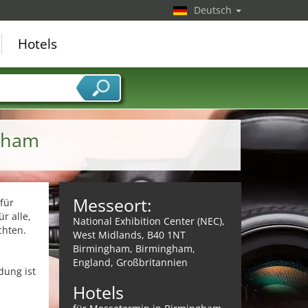
Deutsch
Hotels
gham
Messeort:
für
r alle,
National Exhibition Center (NEC),
chten.
West Midlands, B40 1NT
Birmingham, Birmingham,
England, Großbritannien
dung ist
Hotels