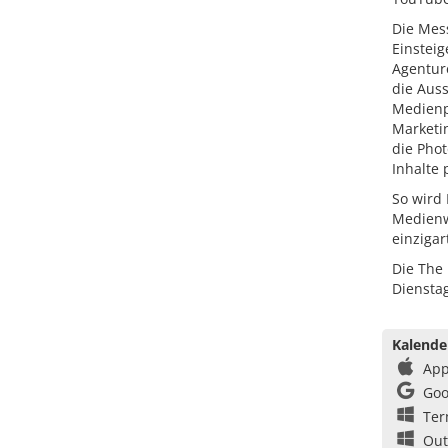
Die Mess
Einsteig
Agentur
die Aus
Medienp
Marketi
die Phot
Inhalte 
So wird
Medienwe
einzigar
Die The
Dienstag
Kalende
App
Goo
Ter
Out