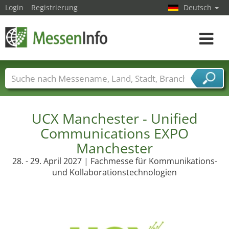
Login
Registrierung
Deutsch
Toggle
navigat
Messenamen
Länder
Städte
Branchen
Dienstleisterbranchen
UCX Manchester - Unified
Communications EXPO
Manchester
28. - 29. April 2027 | Fachmesse für Kommunikations-
und Kollaborationstechnologien