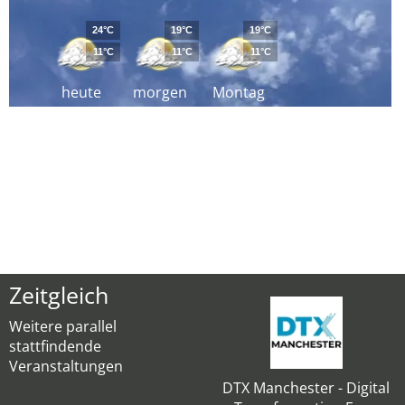
24°C
19°C
19°C
11°C
11°C
11°C
heute
morgen
Montag
Zeitgleich
Weitere parallel
stattfindende
Veranstaltungen
DTX Manchester - Digital