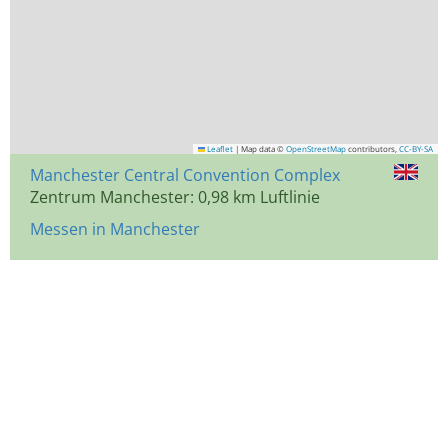
Leaflet
|
Map data ©
OpenStreetMap
contributors,
CC-BY-SA
Manchester Central Convention Complex
Zentrum Manchester: 0,98 km Luftlinie
Messen in Manchester