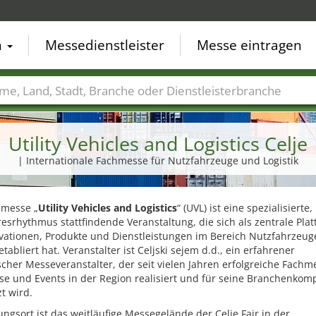
n
Messedienstleister
Messe eintragen
der
Städte
Branchen
Dienstleisterbranchen
Utility Vehicles and Logistics Celje
| Internationale Fachmesse für Nutzfahrzeuge und Logistik
hmesse „
Utility Vehicles and Logistics
“ (UVL) ist eine spezialisierte,
esrhythmus stattfindende Veranstaltung, die sich als zentrale Plat
ovationen, Produkte und Dienstleistungen im Bereich Nutzfahrzeu
 etabliert hat. Veranstalter ist Celjski sejem d.d., ein erfahrener
cher Messeveranstalter, der seit vielen Jahren erfolgreiche Fachm
se und Events in der Region realisiert und für seine Branchenkom
t wird.
ngsort ist das weitläufige Messegelände der Celje Fair in der