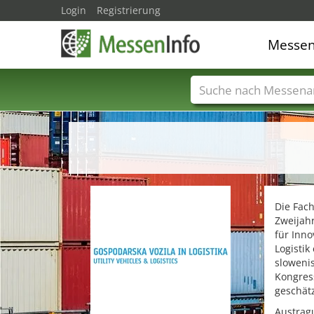
Login
Registrierung
Messe
Messenamen
Län
Die Fac
Zweijahr
für Inn
Logistik
slowenis
Kongres
geschätz
Austragu