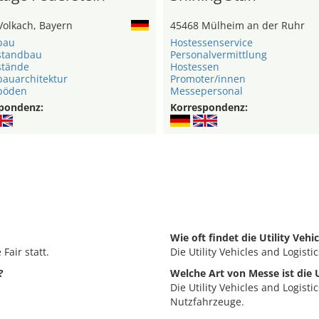
Volkach, Bayern
45468 Mülheim an der Ruhr
bau
Hostessenservice
standbau
Personalvermittlung
stände
Hostessen
auarchitektur
Promoter/innen
böden
Messepersonal
pondenz:
Korrespondenz:
Wie oft findet die Utility Vehi
 Fair statt.
Die Utility Vehicles and Logistic
?
Welche Art von Messe ist die U
Die Utility Vehicles and Logisti
Nutzfahrzeuge.