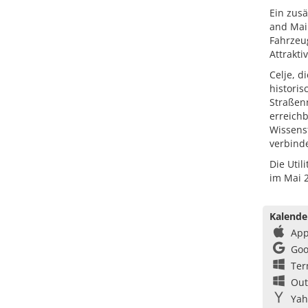
Ein zusä
and Mai
Fahrzeug
Attrakti
Celje, d
histori
Straßen
erreichb
Wissens
verbinde
Die Util
im Mai 2
Kalende
App
Goo
Ter
Out
Yah