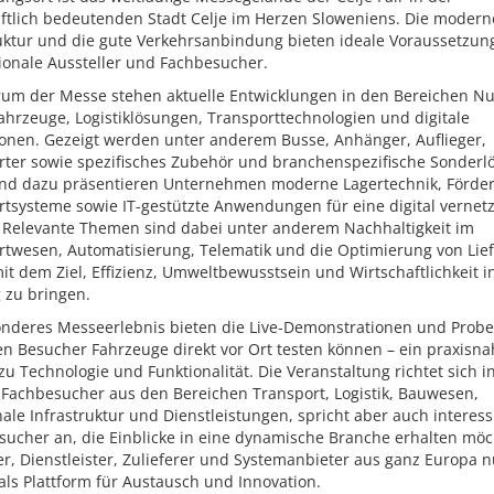
aftlich bedeutenden Stadt Celje im Herzen Sloweniens. Die modern
ruktur und die gute Verkehrsanbindung bieten ideale Voraussetzun
ionale Aussteller und Fachbesucher.
rum der Messe stehen aktuelle Entwicklungen in den Bereichen Nu
ahrzeuge, Logistiklösungen, Transporttechnologien und digitale
ionen. Gezeigt werden unter anderem Busse, Anhänger, Auflieger,
rter sowie spezifisches Zubehör und branchenspezifische Sonderl
nd dazu präsentieren Unternehmen moderne Lagertechnik, Förder
tsysteme sowie IT-gestützte Anwendungen für eine digital vernetz
k. Relevante Themen sind dabei unter anderem Nachhaltigkeit im
rtwesen, Automatisierung, Telematik und die Optimierung von Lief
mit dem Ziel, Effizienz, Umweltbewusstsein und Wirtschaftlichkeit i
 zu bringen.
onderes Messeerlebnis bieten die Live-Demonstrationen und Probe
n Besucher Fahrzeuge direkt vor Ort testen können – ein praxisna
u Technologie und Funktionalität. Die Veranstaltung richtet sich in
 Fachbesucher aus den Bereichen Transport, Logistik, Bauwesen,
e Infrastruktur und Dienstleistungen, spricht aber auch interess
sucher an, die Einblicke in eine dynamische Branche erhalten möc
er, Dienstleister, Zulieferer und Systemanbieter aus ganz Europa 
als Plattform für Austausch und Innovation.