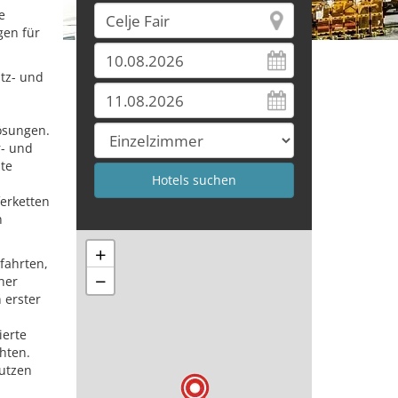
e
gen für
tz- und
ösungen.
- und
te
erketten
n
+
fahrten,
−
her
 erster
ierte
hten.
nutzen