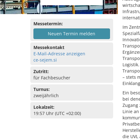
wirtsch
Infrast
internat
Messetermin:
Im Zent
Spezialf
Neuen Termin melden
Innovat
Transpo
Messekontakt
Ergänze
E-Mail-Adresse anzeigen
Transpor
ce-sejem.si
Logisti
Transpo
Zutritt:
– stets 
für Fachbesucher
Einklang
Turnus:
Ein bes
zweijährlich
bei dene
Zugang z
Lokalzeit:
Linie an
19:57 Uhr (UTC +02:00)
kommunal
Privatbe
Herstell
die UVL 