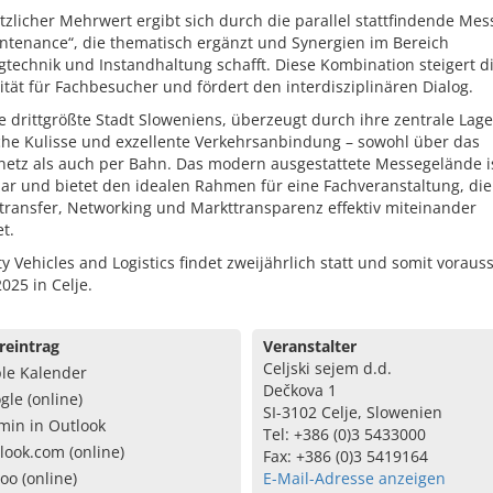
tzlicher Mehrwert ergibt sich durch die parallel stattfindende Mes
ntenance“, die thematisch ergänzt und Synergien im Bereich
technik und Instandhaltung schafft. Diese Kombination steigert d
vität für Fachbesucher und fördert den interdisziplinären Dialog.
ie drittgrößte Stadt Sloweniens, überzeugt durch ihre zentrale Lage
sche Kulisse und exzellente Verkehrsanbindung – sowohl über das
netz als auch per Bahn. Das modern ausgestattete Messegelände i
ar und bietet den idealen Rahmen für eine Fachveranstaltung, die
transfer, Networking und Markttransparenz effektiv miteinander
t.
ity Vehicles and Logistics findet zweijährlich statt und somit vorauss
025 in Celje.
reintrag
Veranstalter
Celjski sejem d.d.
le Kalender
Dečkova 1
gle (online)
SI-3102 Celje, Slowenien
min in Outlook
Tel: +386 (0)3 5433000
look.com (online)
Fax: +386 (0)3 5419164
oo (online)
E-Mail-Adresse anzeigen