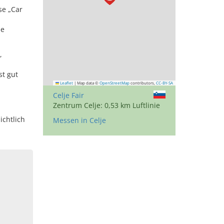
se „Car
ie
,
st gut
Leaflet
|
Map data ©
OpenStreetMap
contributors,
CC-BY-SA
Celje Fair
Zentrum Celje: 0,53 km Luftlinie
ichtlich
Messen in Celje