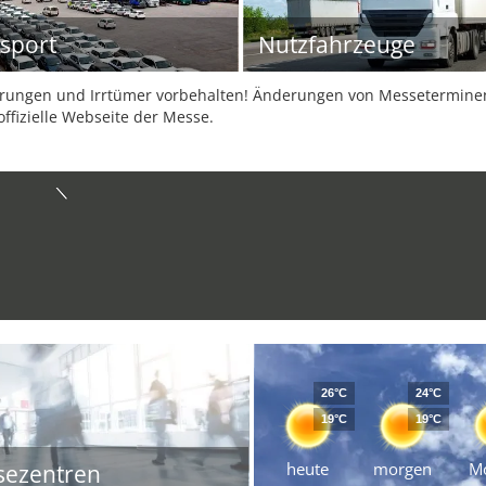
sport
Nutzfahrzeuge
ungen und Irrtümer vorbehalten! Änderungen von Messeterminen 
offizielle Webseite der Messe.
26°C
24°C
19°C
19°C
heute
morgen
M
sezentren