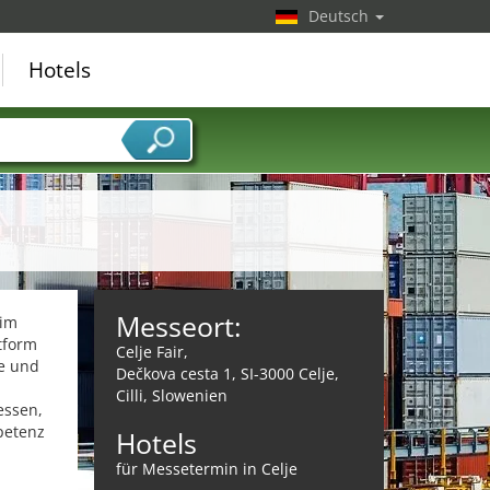
Deutsch
Hotels
Messeort:
 im
tform
Celje Fair,
ge und
Dečkova cesta 1, SI-3000 Celje,
Cilli, Slowenien
essen,
petenz
Hotels
für Messetermin in Celje