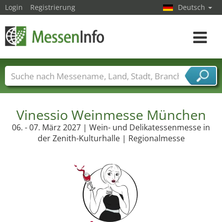
Login
Registrierung
Deutsch
Toggle
navigat
Messenamen
Länder
Städte
Branchen
Dienstleisterbranchen
Vinessio Weinmesse München
06. - 07. März 2027 | Wein- und Delikatessenmesse in
der Zenith-Kulturhalle | Regionalmesse