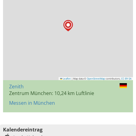
Leaflet
|
Map data ©
OpenStreetMap
contributors,
CC-BY-SA
Zenith
Zentrum München: 10,24 km Luftlinie
Messen in München
Kalendereintrag