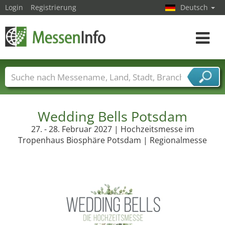
Login
Registrierung
Deutsch
Toggle
navigat
Messenamen
Länder
Städte
Branchen
Dienstleisterbranchen
Wedding Bells Potsdam
27. - 28. Februar 2027 | Hochzeitsmesse im
Tropenhaus Biosphäre Potsdam | Regionalmesse