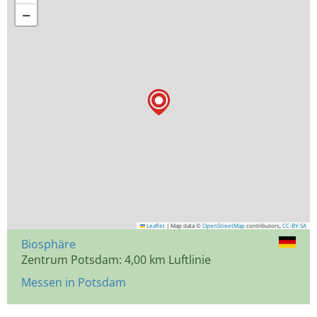
−
Leaflet
|
Map data ©
OpenStreetMap
contributors,
CC-BY-SA
Biosphäre
Zentrum Potsdam: 4,00 km Luftlinie
Messen in Potsdam