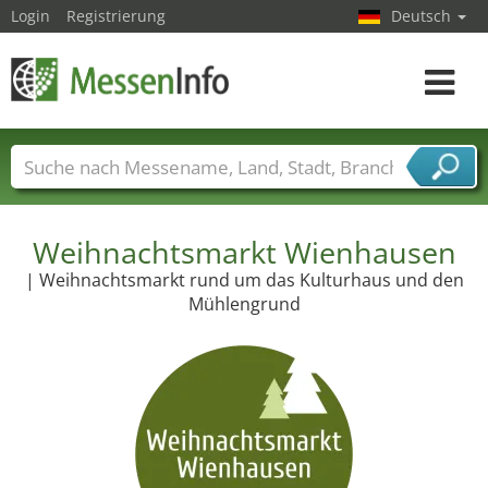
Login
Registrierung
Deutsch
Toggle
navigat
Messenamen
Länder
Städte
Branchen
Dienstleisterbranchen
Weihnachtsmarkt Wienhausen
| Weihnachtsmarkt rund um das Kulturhaus und den
Mühlengrund