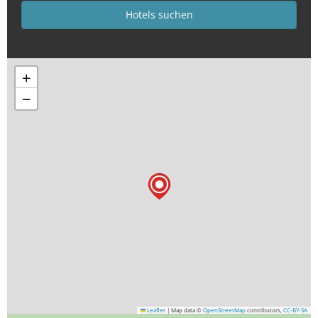
+
−
Leaflet
|
Map data ©
OpenStreetMap
contributors,
CC-BY-SA